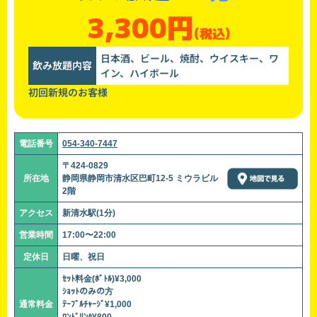
3,300円
(税込)
日本酒、ビール、焼酎、ウイスキー、ワ
飲み放題内容
イン、ハイボール
初回新規のお客様
電話番号
054-340-7447
〒424-0829
所在地
静岡県静岡市清水区巴町12-5 ミウラビル
2階
アクセス
新清水駅(1分)
営業時間
17:00〜22:00
定休日
日曜、祝日
ｾｯﾄ料金(ﾎﾞﾄﾙ)¥3,000
ｼｮｯﾄのみの方
通常料金
ﾃｰﾌﾞﾙﾁｬｰｼﾞ¥1,000