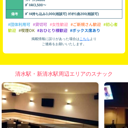
ﾜﾝﾄﾞﾘﾝｸ¥800
ﾎﾞﾄﾙ¥3,500～
備考
ﾎﾞﾄﾙ持ち込み3,000(相談可) ｶﾗｵｹ1曲200(相談可)
#団体利用可
#貸切可
#女性歓迎
#ご新規さん歓迎
#初心者
歓迎
#喫煙OK
#おひとり様歓迎
#ボックス席あり
掲載情報に誤りがあった場合は
こちら
より
ご連絡をお願いいたします。
清水駅・新清水駅周辺エリアのスナック