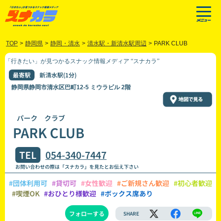
TOP
>
静岡県
>
静岡・清水
>
清水駅・新清水駅周辺
>
PARK CLUB
「行きたい」が見つかるスナック情報メディア “スナカラ”
最寄駅
新清水駅(1分)
静岡県静岡市清水区巴町12-5 ミウラビル 2階
パーク クラブ
PARK CLUB
TEL
054-340-7447
お問い合わせの際は「スナカラ」を見たとお伝え下さい
#団体利用可
#貸切可
#女性歓迎
#ご新規さん歓迎
#初心者歓迎
#喫煙OK
#おひとり様歓迎
#ボックス席あり
フォローする
SHARE