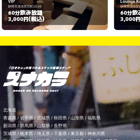
Lounge Kanon
G
静岡市清水区相生町9-5
静
飲み放題
60分
(税込)
3,000円
北海道
青森県
/
岩手県
/
宮城県
/
秋田県
/
山形県
/
福島県
新潟県
/
群馬県
/
山梨県
/
長野県
茨城県
/
栃木県
/
埼玉県
/
千葉県
/
東京都
/
神奈川県