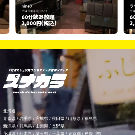
ラウンジ水樹
平塚市紅谷町17-22
飲み放題
60分
(税込)
2,200円
北海道
青森県
/
岩手県
/
宮城県
/
秋田県
/
山形県
/
福島県
新潟県
/
群馬県
/
山梨県
/
長野県
茨城県
/
栃木県
/
埼玉県
/
千葉県
/
東京都
/
神奈川県