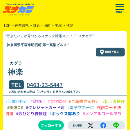
TOP
>
神奈川県
>
鎌倉・湘南
>
平塚
>
神楽
「行きたい」が見つかるスナック情報メディア “スナカラ”
神奈川県平塚市明石町 第一高梨ビル３Ｆ
カグラ
神楽
TEL
0463-23-5447
お問い合わせの際は「スナカラ」を見たとお伝え下さい
#団体利用可
#貸切可
#女性歓迎
#ご新規さん歓迎
#初心者歓迎
#喫煙OK
#クレジットカード可
#電子マネー可
#QRコード決
済可
#おひとり様歓迎
#ボックス席あり
#ノンアルコールあり
フォローする
SHARE