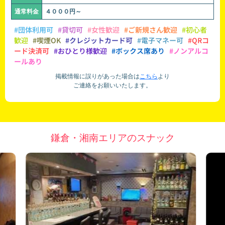
通常料金
４０００円～
#団体利用可
#貸切可
#女性歓迎
#ご新規さん歓迎
#初心者
歓迎
#喫煙OK
#クレジットカード可
#電子マネー可
#QRコ
ード決済可
#おひとり様歓迎
#ボックス席あり
#ノンアルコ
ールあり
掲載情報に誤りがあった場合は
こちら
より
ご連絡をお願いいたします。
鎌倉・湘南エリアのスナック