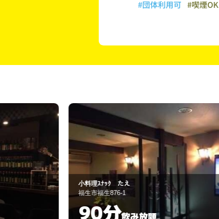
#団体利用可
#喫煙O
スナック いちご
福生市福生891
60分
飲み放題