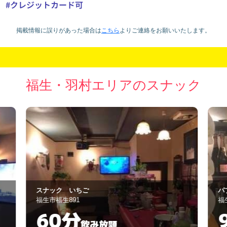
K
#クレジットカード可
掲載情報に誤りがあった場合は
こちら
より
ご連絡をお願いいたします。
福生・羽村エリアのスナック
パブ 夢
Pr
福生市福生876-1F
羽
90分
飲み放題