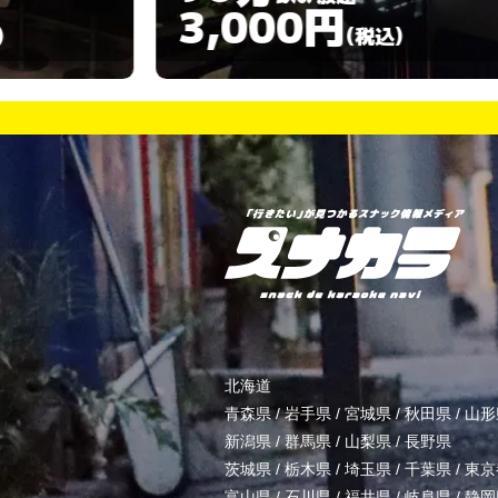
3,000円
)
(税込)
北海道
青森県
/
岩手県
/
宮城県
/
秋田県
/
山形
新潟県
/
群馬県
/
山梨県
/
長野県
茨城県
/
栃木県
/
埼玉県
/
千葉県
/
東京
富山県
/
石川県
/
福井県
/
岐阜県
/
静岡