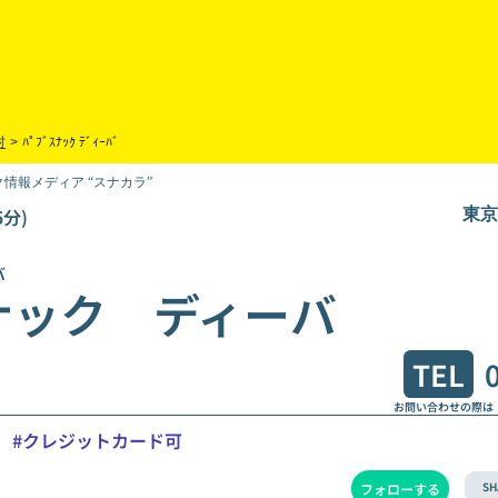
村
>
ﾊﾟﾌﾞｽﾅｯｸ ﾃﾞｨｰﾊﾞ
情報メディア “スナカラ”
分)
東京
バ
ナック ディーバ
TEL
お問い合わせの際は
K
#クレジットカード可
SH
フォローする