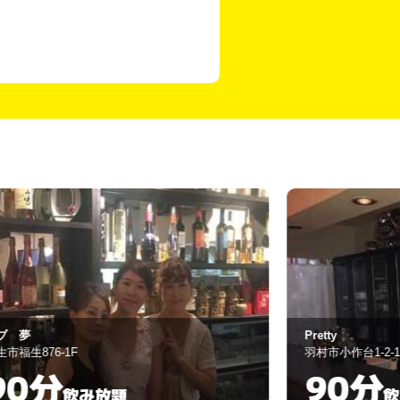
etty
PUB HOUSE Be
村市小作台1-2-12
羽村市小作台1-2-
90分
60分
飲み放題