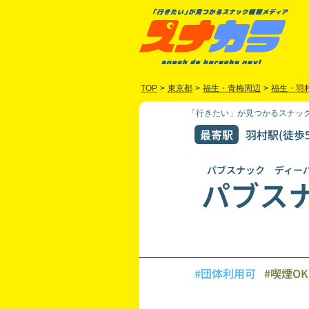
TOP
>
東京都
>
福生・青梅周辺
>
福生・羽
「行きたい」が見つかるスナック
最寄駅
羽村駅(徒歩5
パブスナック ディー
パブス
#団体利用可
#喫煙O