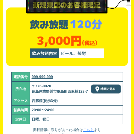
120分
飲み放題
3,000円
(税込)
飲み放題内容
ビール、焼酎
電話番号
999-999-999
〒776-0020
所在地
徳島県吉野川市鴨島町西麻植128-7
アクセス
西麻植(徒歩3分)
営業時間
20:00〜24:00
定休日
日曜、祝日
掲載情報に誤りがあった場合は
こちら
より