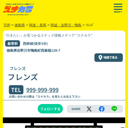
TOP
>
徳島県
>
阿波・美馬
>
阿波・吉野川・鴨島
>
ﾌﾚﾝｽﾞ
「行きたい」が見つかるスナック情報メディア “スナカラ”
最寄駅
西麻植(徒歩3分)
徳島県吉野川市鴨島町西麻植128-7
フレンズ
フレンズ
TEL
999-999-999
お問い合わせの際は「スナカラ」を見たとお伝え下さい
フォローする
SHARE