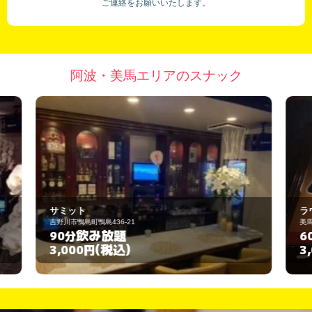
ご連絡をお願いいたします。
阿波・美馬エリアのスナック
ラウンジ ＢＯＲＡＣＡＹ
美馬市脇町猪尻字建字神社下南五番街205
飲み放題
60分
(税込)
3,000円