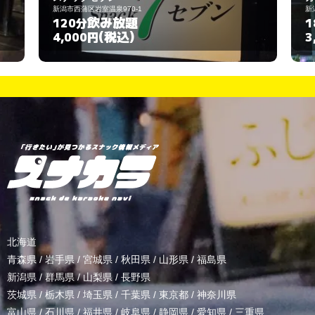
0-1
新潟市中央区西堀通２番町７７９－４
題
飲み放題
180分
込)
(税込)
3,000円
北海道
青森県
/
岩手県
/
宮城県
/
秋田県
/
山形県
/
福島県
新潟県
/
群馬県
/
山梨県
/
長野県
茨城県
/
栃木県
/
埼玉県
/
千葉県
/
東京都
/
神奈川県
富山県
/
石川県
/
福井県
/
岐阜県
/
静岡県
/
愛知県
/
三重県