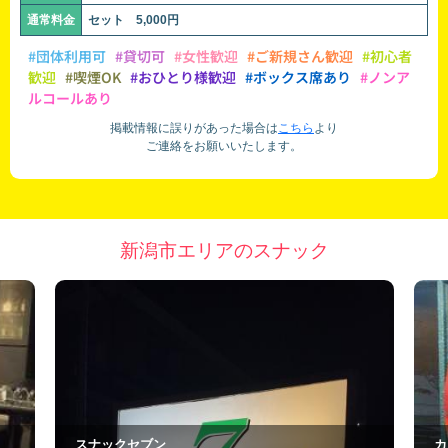
通常料金
セット 5,000円
#団体利用可
#貸切可
#女性歓迎
#ご新規さん歓迎
#初心者
歓迎
#喫煙OK
#おひとり様歓迎
#ボックス席あり
#ノンア
ルコールあり
掲載情報に誤りがあった場合は
こちら
より
ご連絡をお願いいたします。
新潟市エリアのスナック
カラオケ ミニトマト