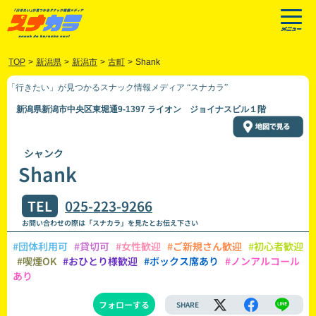
TOP
>
新潟県
>
新潟市
>
古町
>
Shank
「行きたい」が見つかるスナック情報メディア “スナカラ”
新潟県新潟市中央区東堀通9-1397 ライオン ジョイナスビル１階
シャンク
Shank
TEL
025-223-9266
お問い合わせの際は「スナカラ」を見たとお伝え下さい
#団体利用可
#貸切可
#女性歓迎
#ご新規さん歓迎
#初心者歓迎
#喫煙OK
#おひとり様歓迎
#ボックス席あり
#ノンアルコール
あり
フォローする
SHARE