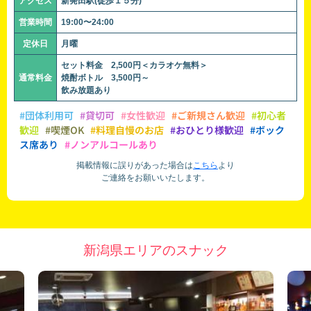
アクセス
新発田駅(徒歩１５分)
営業時間
19:00〜24:00
定休日
月曜
セット料金 2,500円＜カラオケ無料＞
通常料金
焼酎ボトル 3,500円～
飲み放題あり
#団体利用可
#貸切可
#女性歓迎
#ご新規さん歓迎
#初心者
歓迎
#喫煙OK
#料理自慢のお店
#おひとり様歓迎
#ボック
ス席あり
#ノンアルコールあり
掲載情報に誤りがあった場合は
こちら
より
ご連絡をお願いいたします。
新潟県エリアのスナック