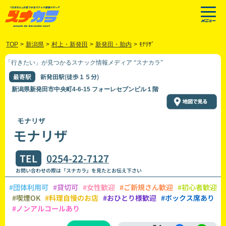
TOP
>
新潟県
>
村上・新発田
>
新発田・胎内
>
ﾓﾅﾘｻﾞ
「行きたい」が見つかるスナック情報メディア “スナカラ”
最寄駅
新発田駅(徒歩１５分)
新潟県新発田市中央町4-6-15 フォーレセブンビル１階
モナリザ
モナリザ
TEL
0254-22-7127
お問い合わせの際は「スナカラ」を見たとお伝え下さい
#団体利用可
#貸切可
#女性歓迎
#ご新規さん歓迎
#初心者歓迎
#喫煙OK
#料理自慢のお店
#おひとり様歓迎
#ボックス席あり
#ノンアルコールあり