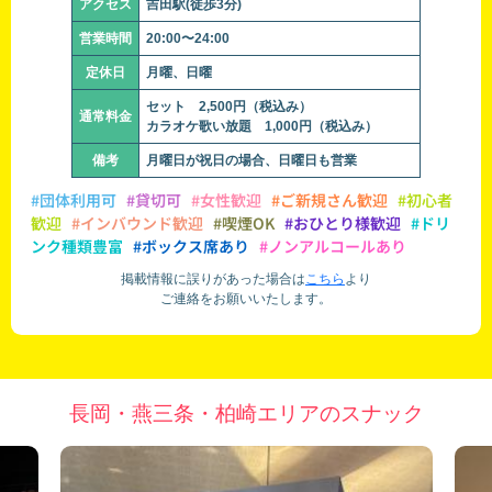
アクセス
吉田駅(徒歩3分)
営業時間
20:00〜24:00
定休日
月曜、日曜
セット 2,500円（税込み）
通常料金
カラオケ歌い放題 1,000円（税込み）
備考
月曜日が祝日の場合、日曜日も営業
#団体利用可
#貸切可
#女性歓迎
#ご新規さん歓迎
#初心者
歓迎
#インバウンド歓迎
#喫煙OK
#おひとり様歓迎
#ドリ
ンク種類豊富
#ボックス席あり
#ノンアルコールあり
掲載情報に誤りがあった場合は
こちら
より
ご連絡をお願いいたします。
長岡・燕三条・柏崎エリアのスナック