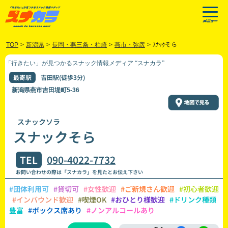
TOP
>
新潟県
>
長岡・燕三条・柏崎
>
燕市・弥彦
>
ｽﾅｯｸそら
「行きたい」が見つかるスナック情報メディア “スナカラ”
最寄駅
吉田駅(徒歩3分)
新潟県燕市吉田堤町5-36
スナックソラ
スナックそら
TEL
090-4022-7732
お問い合わせの際は「スナカラ」を見たとお伝え下さい
#団体利用可
#貸切可
#女性歓迎
#ご新規さん歓迎
#初心者歓迎
#インバウンド歓迎
#喫煙OK
#おひとり様歓迎
#ドリンク種類
豊富
#ボックス席あり
#ノンアルコールあり