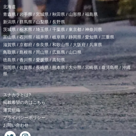
北海道
青森県
/
岩手県
/
宮城県
/
秋田県
/
山形県
/
福島県
新潟県
/
群馬県
/
山梨県
/
長野県
茨城県
/
栃木県
/
埼玉県
/
千葉県
/
東京都
/
神奈川県
富山県
/
石川県
/
福井県
/
岐阜県
/
静岡県
/
愛知県
/
三重県
滋賀県
/
京都府
/
奈良県
/
和歌山県
/
大阪府
/
兵庫県
鳥取県
/
島根県
/
岡山県
/
広島県
/
山口県
徳島県
/
香川県
/
愛媛県
/
高知県
福岡県
/
佐賀県
/
長崎県
/
熊本県
/
大分県
/
宮崎県
/
鹿児島県
/
沖縄
県
スナカラとは?
掲載希望の方はこちら
運営組織
プライバシーポリシー
お問い合わせ