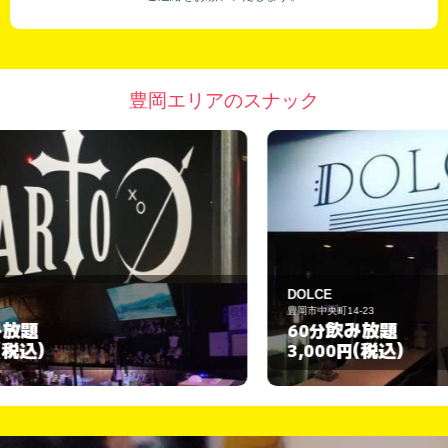
豊岡エリアのスナック
DOLCE
m
豊岡市中央町14-23
豊
飲み放題
60分
6
(税込)
3,000円
2