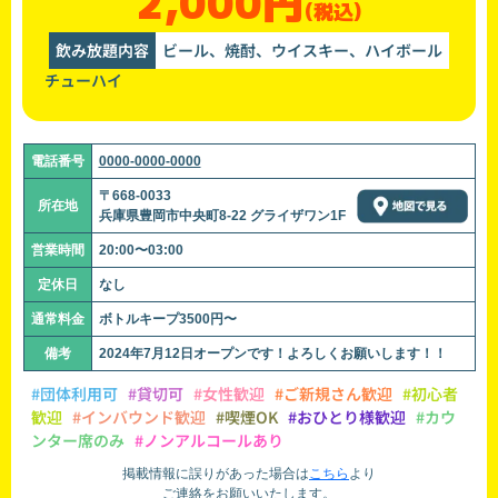
2,000円
(税込)
飲み放題内容
ビール、焼酎、ウイスキー、ハイボール
チューハイ
電話番号
0000-0000-0000
〒668-0033
所在地
兵庫県豊岡市中央町8-22 グライザワン1F
営業時間
20:00〜03:00
定休日
なし
通常料金
ボトルキープ3500円〜
備考
2024年7月12日オープンです！よろしくお願いします！！
#団体利用可
#貸切可
#女性歓迎
#ご新規さん歓迎
#初心者
歓迎
#インバウンド歓迎
#喫煙OK
#おひとり様歓迎
#カウ
ンター席のみ
#ノンアルコールあり
掲載情報に誤りがあった場合は
こちら
より
ご連絡をお願いいたします。