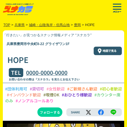
TOP
>
兵庫県
>
城崎・山陰海岸・但馬山地
>
豊岡
>
HOPE
「行きたい」が見つかるスナック情報メディア “スナカラ”
兵庫県豊岡市中央町8-22 グライザワン1F
HOPE
TEL
0000-0000-0000
お問い合わせの際は「スナカラ」を見たとお伝え下さい
#団体利用可
#貸切可
#女性歓迎
#ご新規さん歓迎
#初心者歓迎
#インバウンド歓迎
#喫煙OK
#おひとり様歓迎
#カウンター席
のみ
#ノンアルコールあり
フォローする
SHARE