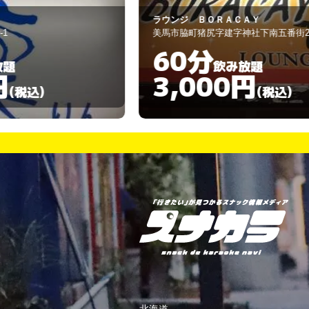
ラウンジ ＢＯＲＡＣＡＹ
美馬市脇町猪尻字建字神社下南五番街205
60分
飲み放題
3,000円
)
(税込)
北海道