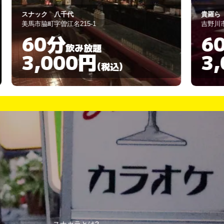
ナック 八千代
貴羅ら
馬市脇町字曽江名215-1
吉野川市鴨島町鴨島
60分
60分
飲み放題
3,000円
3,00
(税込)
スナカラとは?