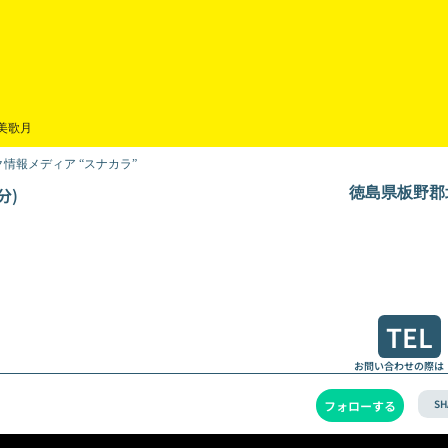
美歌月
情報メディア “スナカラ”
分)
徳島県板野郡北
TEL
お問い合わせの際は
SH
フォローする