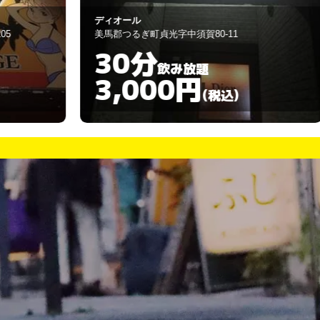
ディオール
ス
美馬郡つるぎ町貞光字中須賀80-11
美
30分
飲み放題
3,000円
(税込)