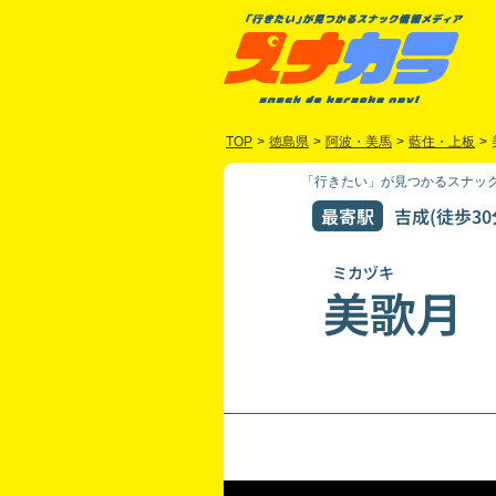
TOP
>
徳島県
>
阿波・美馬
>
藍住・上板
>
「行きたい」が見つかるスナック
最寄駅
吉成(徒歩30
ミカヅキ
美歌月