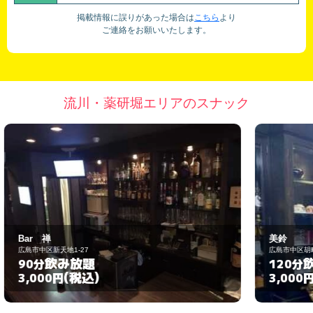
掲載情報に誤りがあった場合は
こちら
より
ご連絡をお願いいたします。
流川・薬研堀エリアのスナック
美鈴
広島市中区胡町2-13
飲み放題
120分
(税込)
3,000円