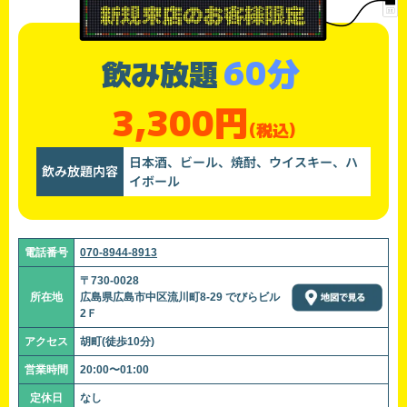
60分
飲み放題
3,300円
(税込)
日本酒、ビール、焼酎、ウイスキー、ハ
飲み放題内容
イボール
電話番号
070-8944-8913
〒730-0028
所在地
広島県広島市中区流川町8-29 でびらビル
2Ｆ
アクセス
胡町(徒歩10分)
営業時間
20:00〜01:00
定休日
なし