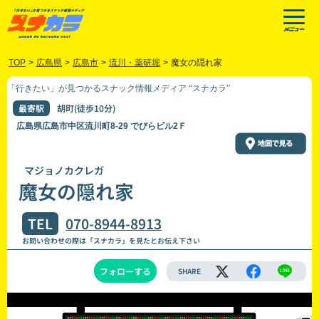
TOP
>
広島県
>
広島市
>
流川・薬研堀
>
魔女の隠れ家
「行きたい」が見つかるスナック情報メディア “スナカラ”
最寄駅
胡町(徒歩10分)
広島県広島市中区流川町8-29 でびらビル2Ｆ
マジョノカクレガ
魔女の隠れ家
TEL
070-8944-8913
お問い合わせの際は「スナカラ」を見たとお伝え下さい
フォローする
SHARE