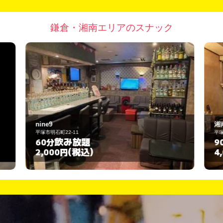
鎌倉・湘南エリアのスナック
湘南倶楽部
平塚市明石町12-2
飲み放題
90分
(税込)
4,000円