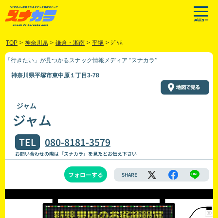
TOP
>
神奈川県
>
鎌倉・湘南
>
平塚
>
ｼﾞｬﾑ
「行きたい」が見つかるスナック情報メディア “スナカラ”
神奈川県平塚市東中原１丁目3-78
ジャム
ジャム
TEL
080-8181-3579
お問い合わせの際は「スナカラ」を見たとお伝え下さい
フォローする
SHARE