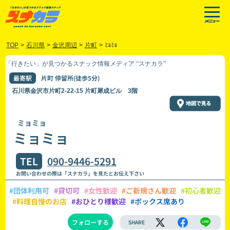
TOP
>
石川県
>
金沢周辺
>
片町
>
ﾐｮﾐｮ
「行きたい」が見つかるスナック情報メディア “スナカラ”
最寄駅
片町 停留所(徒歩5分)
石川県金沢市片町2-22-15 片町犀成ビル 3階
ミョミョ
ミョミョ
TEL
090-9446-5291
お問い合わせの際は「スナカラ」を見たとお伝え下さい
#団体利用可
#貸切可
#女性歓迎
#ご新規さん歓迎
#初心者歓迎
#料理自慢のお店
#おひとり様歓迎
#ボックス席あり
フォローする
SHARE