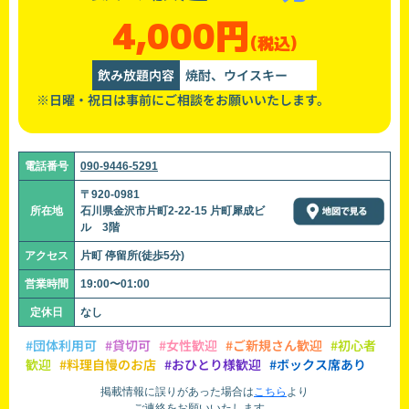
4,000円
(税込)
飲み放題内容
焼酎、ウイスキー
※日曜・祝日は事前にご相談をお願いいたします。
電話番号
090-9446-5291
〒920-0981
所在地
石川県金沢市片町2-22-15 片町犀成ビ
ル 3階
アクセス
片町 停留所(徒歩5分)
営業時間
19:00〜01:00
定休日
なし
#団体利用可
#貸切可
#女性歓迎
#ご新規さん歓迎
#初心者
歓迎
#料理自慢のお店
#おひとり様歓迎
#ボックス席あり
掲載情報に誤りがあった場合は
こちら
より
ご連絡をお願いいたします。