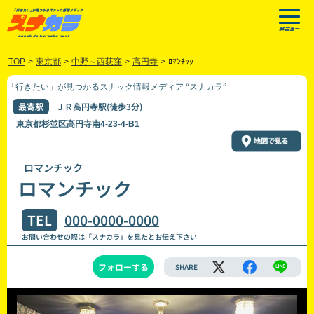
TOP
>
東京都
>
中野～西荻窪
>
高円寺
>
ﾛﾏﾝﾁｯｸ
「行きたい」が見つかるスナック情報メディア “スナカラ”
最寄駅
ＪＲ高円寺駅(徒歩3分)
東京都杉並区高円寺南4-23-4-B1
ロマンチック
ロマンチック
TEL
000-0000-0000
お問い合わせの際は「スナカラ」を見たとお伝え下さい
フォローする
SHARE