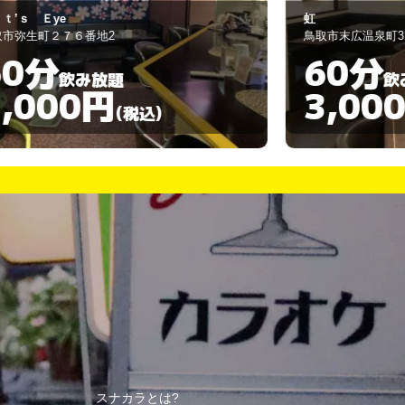
カルチャー
取市末広温泉町319
鳥取市末広温泉町7
60分
90分
飲み放題
3,000円
3,00
(税込)
スナカラとは?