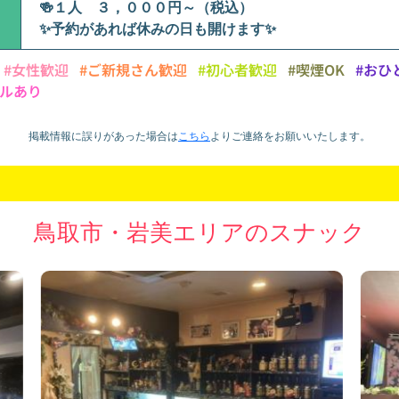
🍻１人 ３，０００円～（税込）
✨予約があれば休みの日も開けます✨
#女性歓迎
#ご新規さん歓迎
#初心者歓迎
#喫煙OK
#おひ
ルあり
掲載情報に誤りがあった場合は
こちら
より
ご連絡をお願いいたします。
鳥取市・岩美エリアのスナック