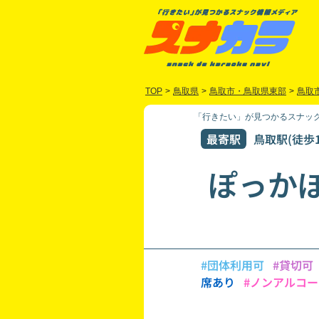
TOP
>
鳥取県
>
鳥取市・鳥取県東部
>
鳥取
「行きたい」が見つかるスナック
最寄駅
鳥取駅(徒歩1
ぽっか
#団体利用可
#貸切可
席あり
#ノンアルコー