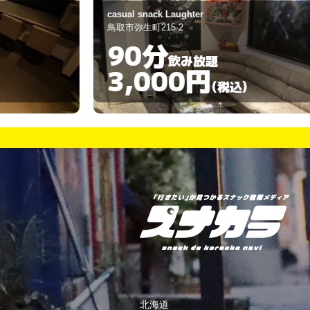
ニューシーマ
鳥取市末広温泉町301-1
60分
飲み放題
3,000円
)
(税込)
北海道