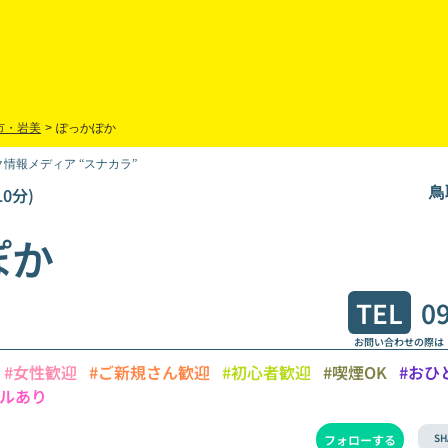
市・岩美
>
ぽっかぽか
情報メディア “スナカラ”
0分)
鳥
ぽか
TEL
0
お問い合わせの際は
#女性歓迎
#ご新規さん歓迎
#初心者歓迎
#喫煙OK
#おひ
ルあり
SH
フォローする