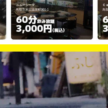
Ｃａｔ’ｓ Ｅye
虹
鳥取市弥生町２７６番地2
鳥
60分
飲み放題
3,000円
(税込)