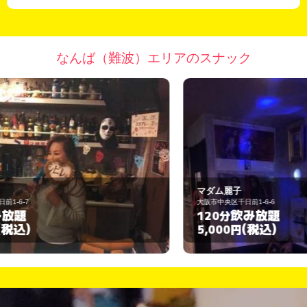
なんば（難波）エリアのスナック
マダム麗子
ク
大阪市中央区千日前1-6-6
大
飲み放題
120分
6
(税込)
5,000円
2