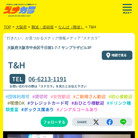
TOP
>
大阪府
>
難波・道頓堀
>
なんば（難波）
>
T&H
「行きたい」が見つかるスナック情報メディア “スナカラ”
大阪府大阪市中央区千日前1-7-7 サンプラザビル3F
T&H
TEL
06-6213-1191
お問い合わせの際は「スナカラ」を見たとお伝え下さい
#団体利用可
#貸切可
#女性歓迎
#ご新規さん歓迎
#初心者歓迎
#喫煙OK
#クレジットカード可
#おひとり様歓迎
#ドリンク種
類豊富
#ボックス席あり
#ノンアルコールあり
フォローする
SHARE