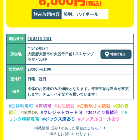
6,000円
(税込)
飲み放題内容
焼酎、ハイボール
電話番号
06-6213-1191
〒542-0074
所在地
大阪府大阪市中央区千日前1-7-7 サンプ
ラザビル3F
営業時間
20:00〜01:00
定休日
日曜、祝日
団体のお客様のみの値段となります。年末年始は料金が変更
備考
します。チューハイなども置いています！
#団体利用可
#貸切可
#女性歓迎
#ご新規さん歓迎
#初心者
歓迎
#喫煙OK
#クレジットカード可
#おひとり様歓迎
#ド
リンク種類豊富
#ボックス席あり
#ノンアルコールあり
掲載情報に誤りがあった場合は
こちら
より
ご連絡をお願いいたします。