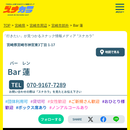
TOP
>
宮崎県
>
宮崎市周辺
>
宮崎市郊外
>
Bar 蓮
「行きたい」が見つかるスナック情報メディア “スナカラ”
宮崎県宮崎市神宮東3丁目 1-17
バー レン
Bar 蓮
TEL
070-9167-7289
お問い合わせの際は「スナカラ」を見たとお伝え下さい
#団体利用可
#貸切可
#女性歓迎
#ご新規さん歓迎
#おひとり様
歓迎
#ボックス席あり
#ノンアルコールあり
フォローする
SHARE