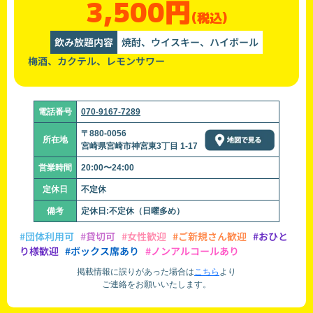
3,500円
(税込)
飲み放題内容
焼酎、ウイスキー、ハイボール
梅酒、カクテル、レモンサワー
電話番号
070-9167-7289
〒880-0056
所在地
宮崎県宮崎市神宮東3丁目 1-17
営業時間
20:00〜24:00
定休日
不定休
備考
定休日:不定休（日曜多め）
#団体利用可
#貸切可
#女性歓迎
#ご新規さん歓迎
#おひと
り様歓迎
#ボックス席あり
#ノンアルコールあり
掲載情報に誤りがあった場合は
こちら
より
ご連絡をお願いいたします。