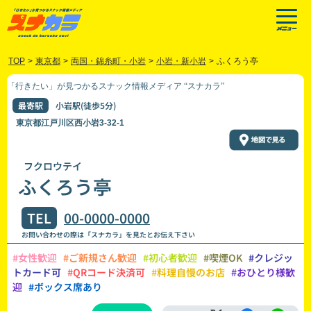
TOP
>
東京都
>
両国・錦糸町・小岩
>
小岩・新小岩
>
ふくろう亭
「行きたい」が見つかるスナック情報メディア “スナカラ”
最寄駅
小岩駅(徒歩5分)
東京都江戸川区西小岩3-32-1
フクロウテイ
ふくろう亭
TEL
00-0000-0000
お問い合わせの際は「スナカラ」を見たとお伝え下さい
#女性歓迎
#ご新規さん歓迎
#初心者歓迎
#喫煙OK
#クレジッ
トカード可
#QRコード決済可
#料理自慢のお店
#おひとり様歓
迎
#ボックス席あり