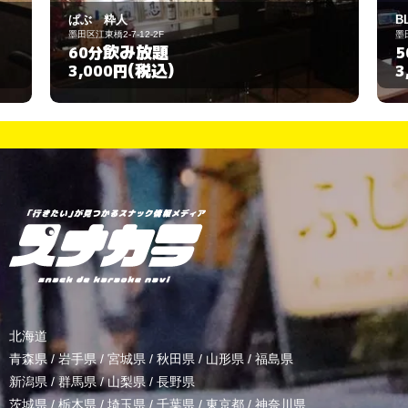
BLENDA
墨田区江東橋3-5-8-5F-B号室
飲み放題
50分
(税込)
3,000円
北海道
青森県
/
岩手県
/
宮城県
/
秋田県
/
山形県
/
福島県
新潟県
/
群馬県
/
山梨県
/
長野県
茨城県
/
栃木県
/
埼玉県
/
千葉県
/
東京都
/
神奈川県