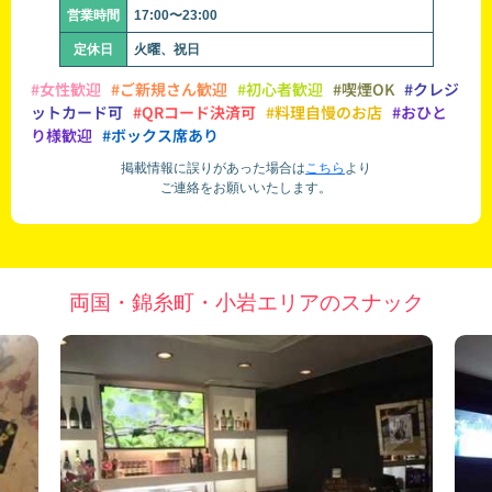
営業時間
17:00〜23:00
定休日
火曜、祝日
#女性歓迎
#ご新規さん歓迎
#初心者歓迎
#喫煙OK
#クレジ
ットカード可
#QRコード決済可
#料理自慢のお店
#おひと
り様歓迎
#ボックス席あり
掲載情報に誤りがあった場合は
こちら
より
ご連絡をお願いいたします。
両国・錦糸町・小岩エリアのスナック