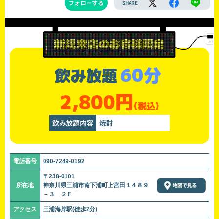
フォローする
SHARE
60分
飲み放題
2,800円
(税込)
飲み放題内容
焼酎
電話番号
090-7249-0192
〒238-0101
所在地
神奈川県三浦市南下浦町上宮田１４８９
－３ ２Ｆ
アクセス
三浦海岸駅(徒歩2分)