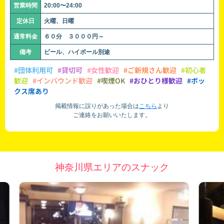
営業時間
20:00〜24:00
定休日
火曜、日曜
通常料金
６０分 ３０００円～
備考
ビール、ハイボール別途
#団体利用可
#貸切可
#女性歓迎
#ご新規さん歓迎
#初心者
歓迎
#インバウンド歓迎
#喫煙OK
#おひとり様歓迎
#ボッ
クス席あり
掲載情報に誤りがあった場合は
こちら
より
ご連絡をお願いいたします。
神奈川県エリアのスナック