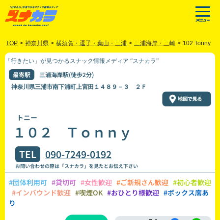
TOP
>
神奈川県
>
横須賀・逗子・葉山・三浦
>
三浦海岸・三崎
>
102 Tonny
「行きたい」が見つかるスナック情報メディア “スナカラ”
最寄駅
三浦海岸駅(徒歩2分)
神奈川県三浦市南下浦町上宮田１４８９－３ ２Ｆ
トニー
１０２ Ｔｏｎｎｙ
TEL
090-7249-0192
お問い合わせの際は「スナカラ」を見たとお伝え下さい
#団体利用可
#貸切可
#女性歓迎
#ご新規さん歓迎
#初心者歓迎
#インバウンド歓迎
#喫煙OK
#おひとり様歓迎
#ボックス席あ
り