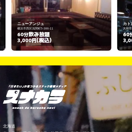
カトレア
大和市西鶴間1-16-9
飲み放題
60分
(税込)
3,000円
北海道