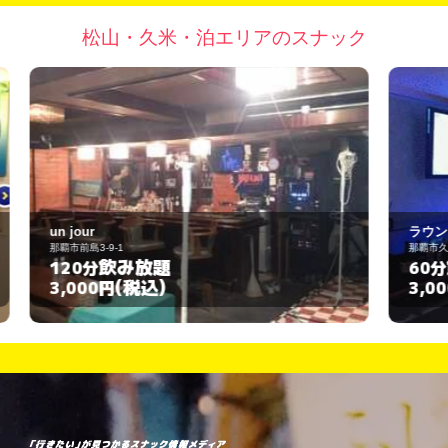
松山・久米・泊エリアのスナック
ラウンジ 煌
那覇市久米1-1-21
飲み放題
60分
(税込)
3,000円