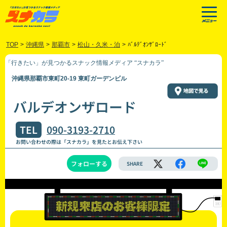
TOP
>
沖縄県
>
那覇市
>
松山・久米・泊
>
ﾊﾞﾙﾃﾞｵﾝｻﾞﾛｰﾄﾞ
「行きたい」が見つかるスナック情報メディア “スナカラ”
沖縄県那覇市東町20-19 東町ガーデンビル
バルデオンザロード
TEL
090-3193-2710
お問い合わせの際は「スナカラ」を見たとお伝え下さい
フォローする
SHARE