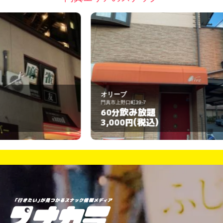
オリーブ
K
門真市上野口町39-7
門
飲み放題
60分
6
(税込)
3,000円
3