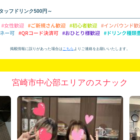
タッフドリンク500円～
#女性歓迎
#ご新規さん歓迎
#初心者歓迎
#インバウンド歓
マネー可
#QRコード決済可
#おひとり様歓迎
#ドリンク種類
掲載情報に誤りがあった場合は
こちら
より
ご連絡をお願いいたします。
宮崎市中心部エリアのスナック