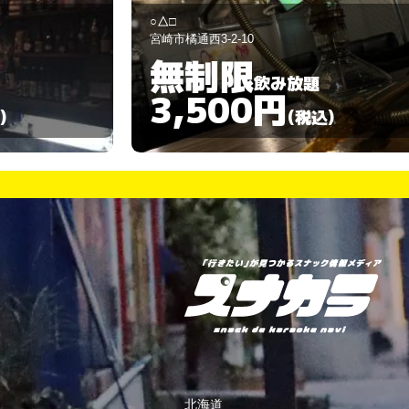
snackbar 雅月
宮崎市中央通8-28
90分
飲み放題
3,500円
)
(税込)
北海道