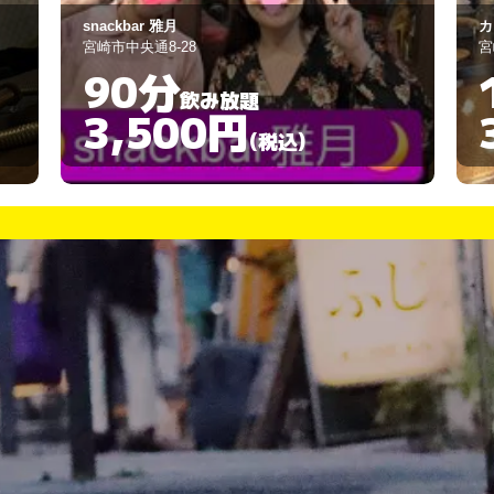
カラオケスナック リーフ
E
宮崎市橘通西2-4-15
宮
120分
飲み放題
3,000円
(税込)