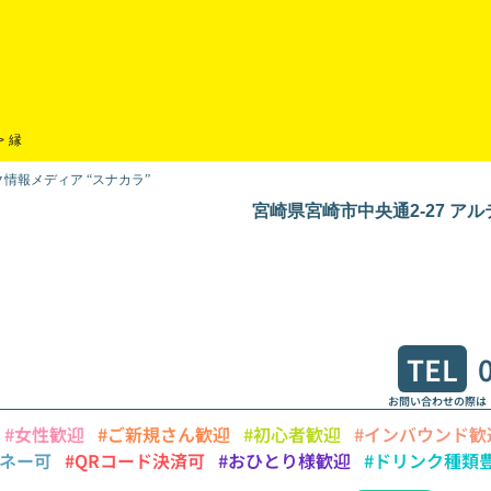
>
縁
情報メディア “スナカラ”
宮崎県宮崎市中央通2-27 ア
TEL
お問い合わせの際は
#女性歓迎
#ご新規さん歓迎
#初心者歓迎
#インバウンド歓
マネー可
#QRコード決済可
#おひとり様歓迎
#ドリンク種類