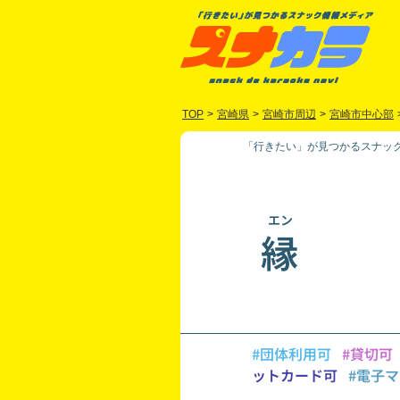
TOP
>
宮崎県
>
宮崎市周辺
>
宮崎市中心部
「行きたい」が見つかるスナック
エン
縁
#団体利用可
#貸切可
ットカード可
#電子