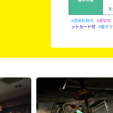
ス
#団体利用可
#貸切可
ットカード可
#電子