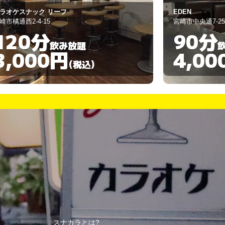
DEN
snack Ｆｉｒ
崎市中央通7-25
宮崎市橘通西３
90分
90分
飲み放題
4,000円
3,00
(税込)
スナカラとは?