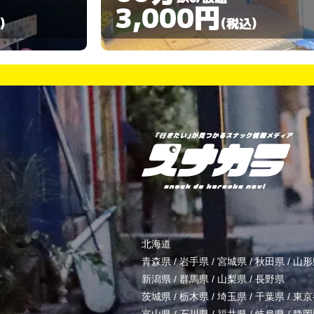
3,000円
)
(税込)
北海道
青森県
/
岩手県
/
宮城県
/
秋田県
/
山形
新潟県
/
群馬県
/
山梨県
/
長野県
茨城県
/
栃木県
/
埼玉県
/
千葉県
/
東京
富山県
/
石川県
/
福井県
/
岐阜県
/
静岡