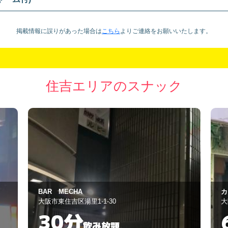
掲載情報に誤りがあった場合は
こちら
より
ご連絡をお願いいたします。
住吉エリアのスナック
カラオケ 道
す
大阪市東住吉区照ケ丘矢田1-8-20
大
60分
飲み放題