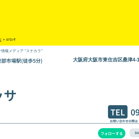
吉
>
ﾙﾅﾛｯｻ
情報メディア “スナカラ”
部市場駅(徒歩5分)
大阪府大阪市東住吉区桑津4-1
ッサ
TEL
0
お問い合わせの際は
SH
フォローする