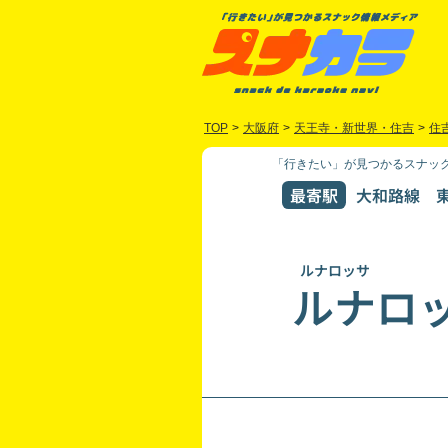
TOP
>
大阪府
>
天王寺・新世界・住吉
>
住
「行きたい」が見つかるスナック
最寄駅
大和路線 東
ルナロッサ
ルナロ