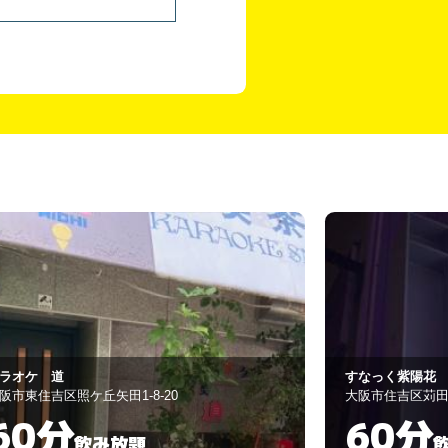
なっく紫陽花
Jewel a Road
阪市住吉区苅田5-5-18
大阪市住吉区長居4-
60分
無制
飲み放題