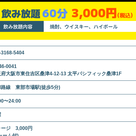
3,000円
60分
飲み放題
(税込)
飲み放題内容
焼酎、ウイスキー、ハイボール
-3168-5404
6-0041
府大阪市東住吉区桑津4-12-13 太平パシフィック桑津1F
路線 東部市場駅(徒歩5分)
00〜24:00
曜
ージ 3,000円
ャーム付)