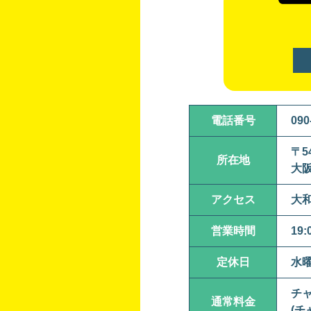
電話番号
090
〒54
所在地
大阪
アクセス
大和
営業時間
19:
定休日
水
チャ
通常料金
(チ