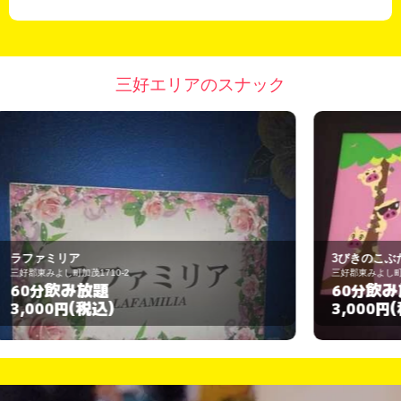
三好エリアのスナック
3びきのこぶた
三好郡東みよし町加茂1710-2
飲み放題
60分
(税込)
3,000円