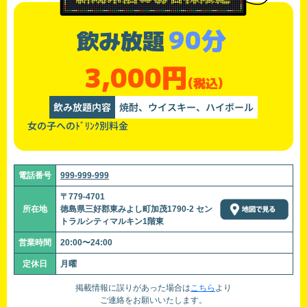
90分
飲み放題
3,000円
(税込)
飲み放題内容
焼酎、ウイスキー、ハイボール
女の子へのﾄﾞﾘﾝｸ別料金
電話番号
999-999-999
〒779-4701
所在地
徳島県三好郡東みよし町加茂1790-2 セン
トラルシティマルキン1階東
営業時間
20:00〜24:00
定休日
月曜
掲載情報に誤りがあった場合は
こちら
より
ご連絡をお願いいたします。