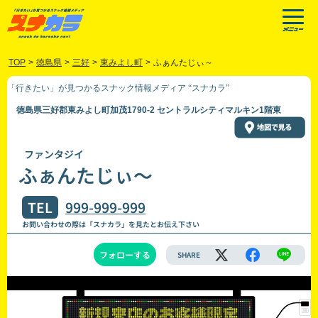
TOP
>
徳島県
>
三好
>
東みよし町
>
ふぁんたじぃ～
「行きたい」が見つかるスナック情報メディア “スナカラ”
徳島県三好郡東みよし町加茂1790-2 セントラルシティマルキン1階東
ファンタジイ
ふぁんたじぃ～
TEL
999-999-999
お問い合わせの際は「スナカラ」を見たとお伝え下さい
フォローする
SHARE