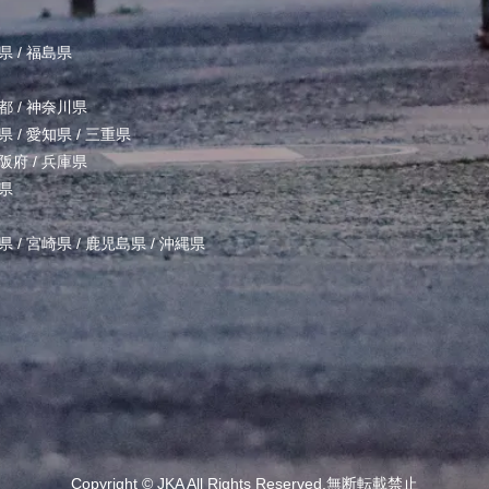
県
/
福島県
都
/
神奈川県
県
/
愛知県
/
三重県
阪府
/
兵庫県
県
県
/
宮崎県
/
鹿児島県
/
沖縄県
Copyright ©
JKA
All Rights Reserved.無断転載禁止