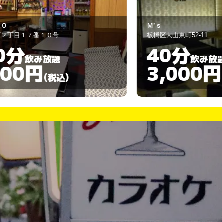
’ｓ
幸
橋区大山東町52-11
板橋区大山東町59-
40分
180
飲み放題
3,000円
3,00
(税込)