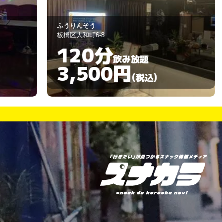
ベルフラワー
板橋区大山町40-3
150分
飲み放題
3,000円
)
(税込)