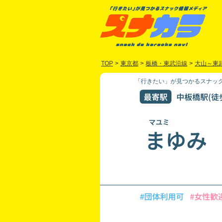
TOP
>
東京都
>
板橋・東武沿線
>
大山～東
「行きたい」が見つかるスナック
最寄駅
中板橋駅(徒歩
マユミ
まゆみ
#団体利用可
#女性歓