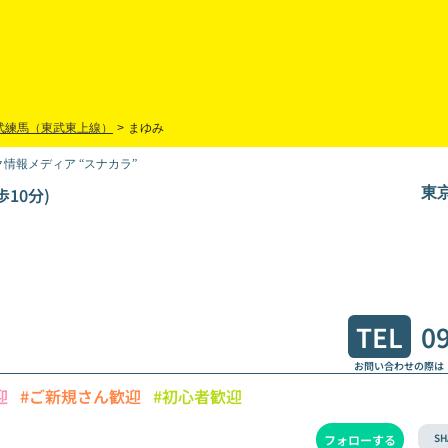
武練馬（東武東上線）
>
まゆみ
情報メディア “スナカラ”
10分)
東京
TEL
0
お問い合わせの際は
迎
#ご新規さん歓迎
#初心者歓迎
SH
フォローする