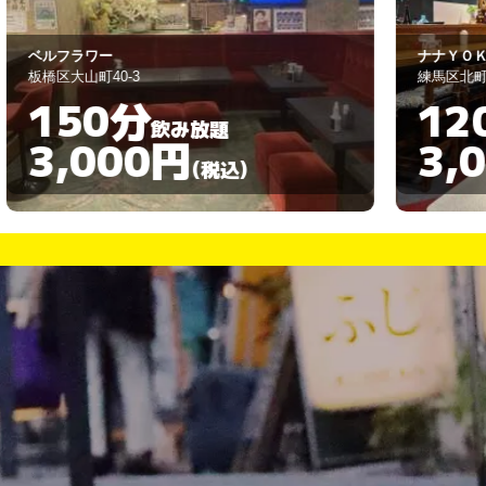
ナナＹＯＫＯ
Ｍ
練馬区北町２丁目１７番１０号
板
120分
飲み放題
3,000円
(税込)