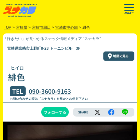
TOP
>
宮崎県
>
宮崎市周辺
>
宮崎市中心部
>
緋色
「行きたい」が見つかるスナック情報メディア “スナカラ”
宮崎県宮崎市上野町8-23 トーニンビル 3F
ヒイロ
緋色
TEL
090-3600-9163
お問い合わせの際は「スナカラ」を見たとお伝え下さい
フォローする
SHARE