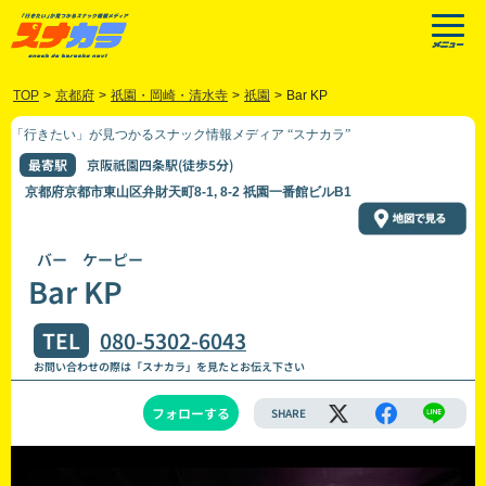
TOP
>
京都府
>
祇園・岡崎・清水寺
>
祇園
>
Bar KP
「行きたい」が見つかるスナック情報メディア “スナカラ”
最寄駅
京阪祇園四条駅(徒歩5分)
京都府京都市東山区弁財天町8-1, 8-2 祇園一番館ビルB1
バー ケーピー
Bar KP
TEL
080-5302-6043
お問い合わせの際は「スナカラ」を見たとお伝え下さい
フォローする
SHARE