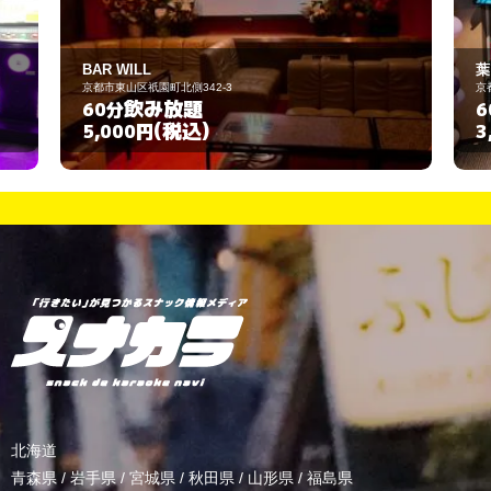
葉
42-3
京都市東山区祇園町北側347-43
題
飲み放題
60分
込)
(税込)
3,000円
北海道
青森県
/
岩手県
/
宮城県
/
秋田県
/
山形県
/
福島県