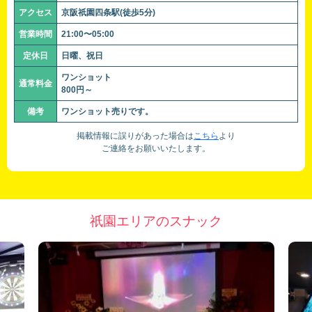
アクセス
京阪祇園四条駅(徒歩5分)
営業時間
21:00〜05:00
定休日
日曜、祝日
ワンショット
通常料金
800円～
備考
ワンショット売りです。
掲載情報に誤りがあった場合は
こちら
より
ご連絡をお願いいたします。
祇園エリアのスナック