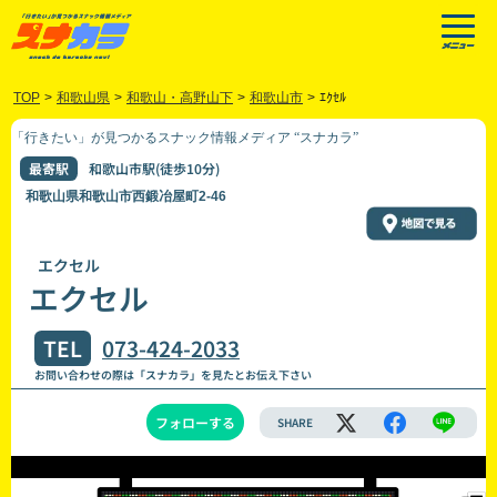
TOP
>
和歌山県
>
和歌山・高野山下
>
和歌山市
>
ｴｸｾﾙ
「行きたい」が見つかるスナック情報メディア “スナカラ”
最寄駅
和歌山市駅(徒歩10分)
和歌山県和歌山市西鍛冶屋町2-46
エクセル
エクセル
TEL
073-424-2033
お問い合わせの際は「スナカラ」を見たとお伝え下さい
フォローする
SHARE