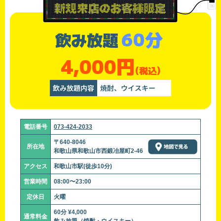
60分
飲み放題
4,000円
(税込)
飲み放題内容
焼酎、ウイスキー
電話番号
073-424-2033
〒640-8046
所在地
和歌山県和歌山市西鍛冶屋町2-46
アクセス
和歌山市駅(徒歩10分)
営業時間
08:00〜23:00
定休日
火曜
60分 ¥4,000
通常料金