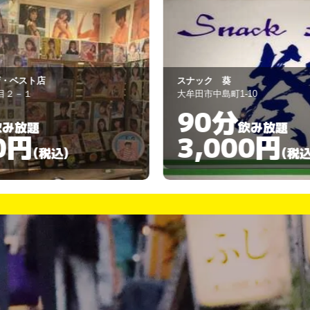
スナック 葵
ヴ
大牟田市中島町1-10
大
90分
飲み放題
3,000円
(税込)