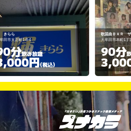
歌謡曲ＢＡＲ ザ・ベスト店
大牟田市本町1丁目２－１
90分
飲み放題
3,000円
)
(税込)