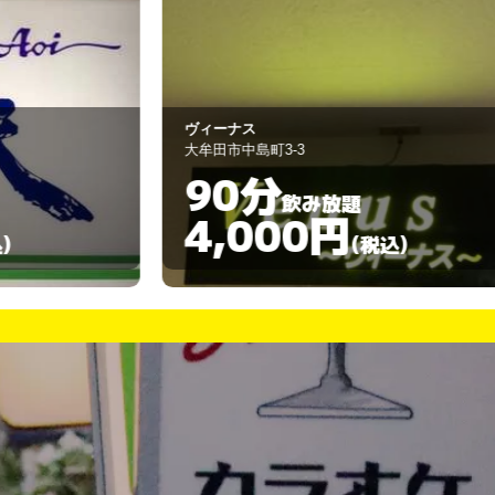
ィーナス
Y’s クイーン
牟田市中島町3-3
大牟田市大正町1丁
90分
90分
飲み放題
4,000円
4,00
(税込)