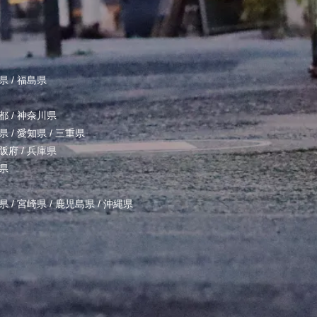
県
/
福島県
都
/
神奈川県
県
/
愛知県
/
三重県
阪府
/
兵庫県
県
県
/
宮崎県
/
鹿児島県
/
沖縄県