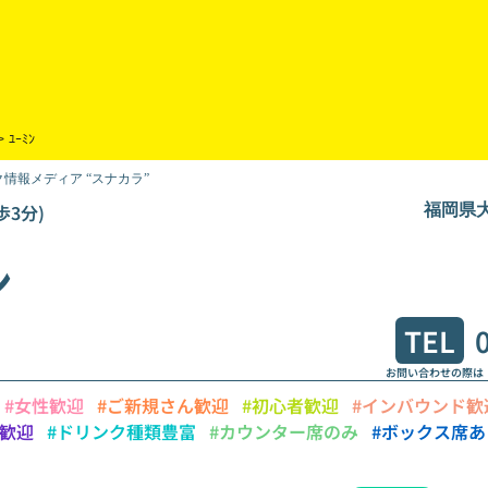
>
ﾕｰﾐﾝ
情報メディア “スナカラ”
歩3分)
福岡県大
ン
TEL
お問い合わせの際は
#女性歓迎
#ご新規さん歓迎
#初心者歓迎
#インバウンド歓
様歓迎
#ドリンク種類豊富
#カウンター席のみ
#ボックス席