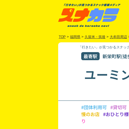
TOP
>
福岡県
>
久留米・筑後
>
大牟田周辺
「行きたい」が見つかるスナック
最寄駅
新栄町駅(徒
ユーミ
#団体利用可
#貸切可
慢のお店
#おひとり
り