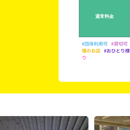
通常料金
#団体利用可
#貸切可
慢のお店
#おひとり
り