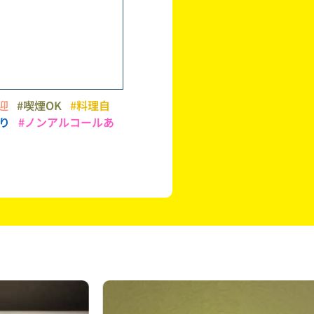
迎
#喫煙OK
#料理自
あり
#ノンアルコールあ