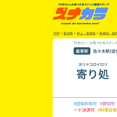
TOP
>
新潟県
>
村上・新発田
>
新発田・胎
「行きたい」が見つかるスナック
最寄駅
佐々木駅(徒
ヨリドコロイロリ
寄り処
#団体利用可
#貸切可
ード決済可
#料理自