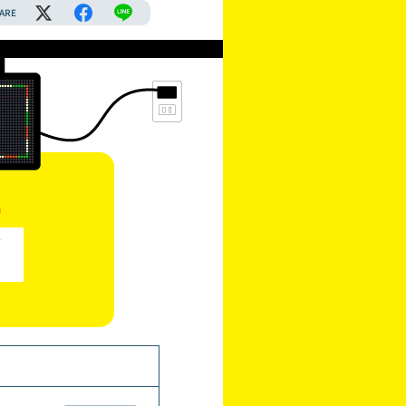
ARE
)
ボ