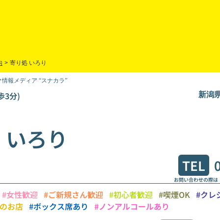
内
>
寄り処 いろり
情報メディア “スナカラ”
歩3分)
新潟県
 いろり
TEL
お問い合わせの際は
#女性歓迎
#ご新規さん歓迎
#初心者歓迎
#喫煙OK
#クレ
慢のお店
#ボックス席あり
#ノンアルコールあり