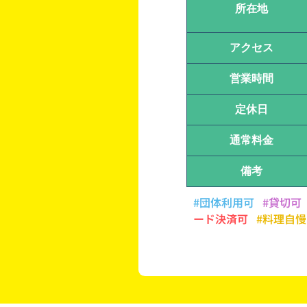
所在地
アクセス
営業時間
定休日
通常料金
備考
#団体利用可
#貸切可
ード決済可
#料理自