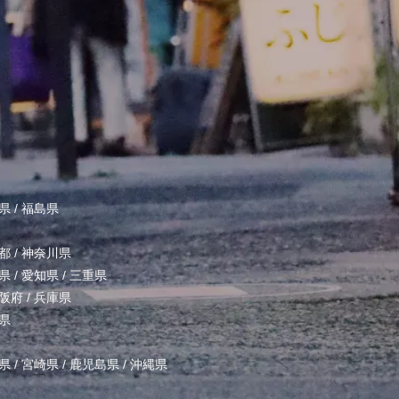
県
/
福島県
都
/
神奈川県
県
/
愛知県
/
三重県
阪府
/
兵庫県
県
県
/
宮崎県
/
鹿児島県
/
沖縄県