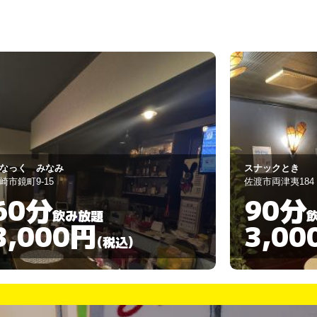
ナックとき
スナックゆうす
渡市両津夷184
新発田市中央町
90分
60分
飲み放題
3,000円
3,00
(税込)