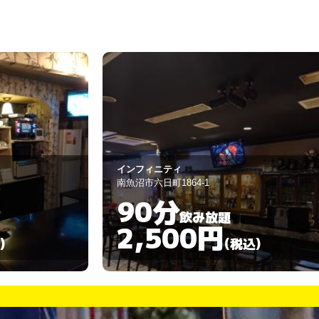
OKEBAR
上越市仲町3-7-24
無制限
飲み放題
3,500円
)
(税込)