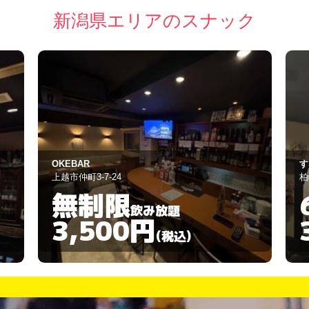
新潟県エリアのスナック
すなっく みなみ
ス
柏崎市鏡町9-15
佐
60分
飲み放題
3,000円
(税込)