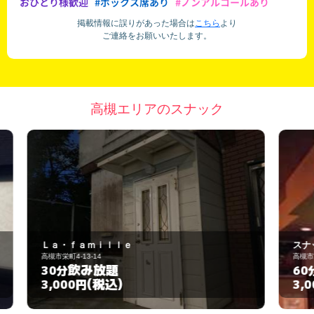
おひとり様歓迎
#ボックス席あり
#ノンアルコールあり
掲載情報に誤りがあった場合は
こちら
より
ご連絡をお願いいたします。
高槻エリアのスナック
スナック じゅん
高槻市城北町2丁目13-2
飲み放題
60分
(税込)
3,000円