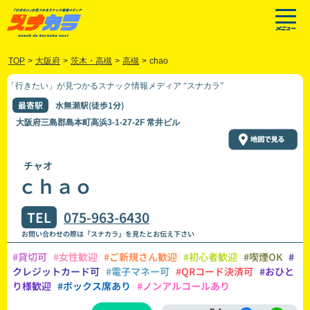
TOP
>
大阪府
>
茨木・高槻
>
高槻
>
chao
「行きたい」が見つかるスナック情報メディア “スナカラ”
最寄駅
水無瀬駅(徒歩1分)
大阪府三島郡島本町高浜3-1-27-2F 常井ビル
チャオ
ｃｈａｏ
TEL
075-963-6430
お問い合わせの際は「スナカラ」を見たとお伝え下さい
#貸切可
#女性歓迎
#ご新規さん歓迎
#初心者歓迎
#喫煙OK
#
クレジットカード可
#電子マネー可
#QRコード決済可
#おひと
り様歓迎
#ボックス席あり
#ノンアルコールあり