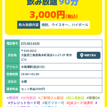
90分
飲み放題
3,000円
(税込)
飲み放題内容
焼酎、ウイスキー、ハイボール
電話番号
075-963-6430
〒618-0012
所在地
大阪府三島郡島本町高浜3-1-27-2F 常井
ビル
アクセス
水無瀬駅(徒歩1分)
営業時間
19:00〜01:00
定休日
水曜
通常料金
セット料金2500円
#貸切可
#女性歓迎
#ご新規さん歓迎
#初心者歓迎
#喫煙OK
#クレジットカード可
#電子マネー可
#QRコード決済可
#