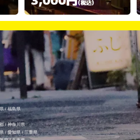
(税込)
県
/
福島県
都
/
神奈川県
県
/
愛知県
/
三重県
阪府
/
兵庫県