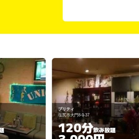
プリティ
塩尻市大門8-9-37
120分
飲み放題
3,000円