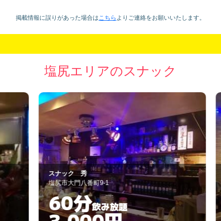
掲載情報に誤りがあった場合は
こちら
より
ご連絡をお願いいたします。
塩尻エリアのスナック
スナック 秀
ガ
塩尻市大門八番町9-1
塩
60分
飲み放題
3,000円