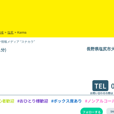
地域
>
塩尻
>
Karma
情報メディア “スナカラ”
分)
長野県塩尻市大門
TEL
お問い合わせの際は
心者歓迎
#おひとり様歓迎
#ボックス席あり
#ノンアルコー
SH
フォローする