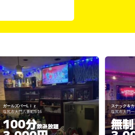
ールズバーLｉｚ
スナック＆カラ
尻市大門八番町5-16
塩尻市大門一番町1
100分
無制
飲み放題
3,000円
3,00