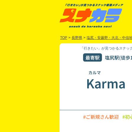
TOP
>
長野県
>
塩尻・安曇野・大北・中信
「行きたい」が見つかるスナック
最寄駅
塩尻駅(徒歩1
カルマ
Karma
#ご新規さん歓迎
#初