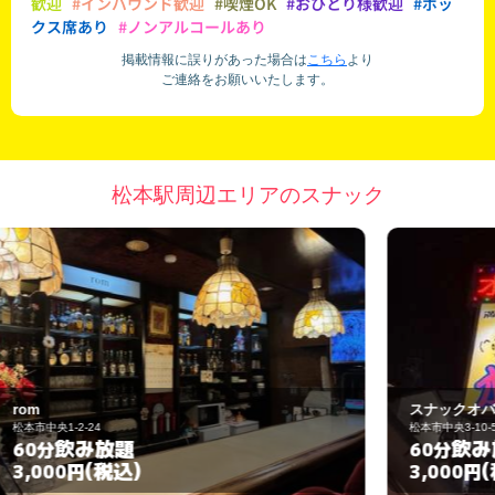
歓迎
#インバウンド歓迎
#喫煙OK
#おひとり様歓迎
#ボッ
クス席あり
#ノンアルコールあり
掲載情報に誤りがあった場合は
こちら
より
ご連絡をお願いいたします。
松本駅周辺エリアのスナック
スナックオバタリアンｐｒｅｍｉｕｍ
松本市中央3-10-5
松
飲み放題
60分
(税込)
3,000円