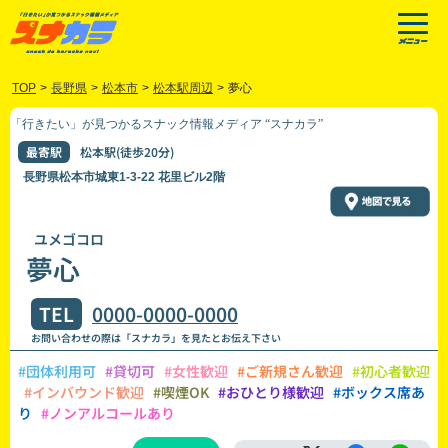
TOP
>
長野県
>
松本市
>
松本駅周辺
>
夢心
「行きたい」が見つかるスナック情報メディア “スナカラ”
最寄駅
松本駅(徒歩20分)
長野県松本市城東1-3-22 花里ビル2階
ユメゴコロ
夢心
TEL
0000-0000-0000
お問い合わせの際は「スナカラ」を見たとお伝え下さい
#団体利用可
#貸切可
#女性歓迎
#ご新規さん歓迎
#初心者歓迎
#インバウンド歓迎
#喫煙OK
#おひとり様歓迎
#ボックス席あ
り
#ノンアルコールあり