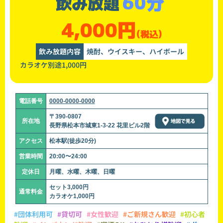
60分
飲み放題
4,000円
(税込)
飲み放題内容
焼酎、ウイスキー、ハイボール
カラオケ別途1,000円
電話番号
0000-0000-0000
〒390-0807
所在地
長野県松本市城東1-3-22 花里ビル2階
アクセス
松本駅(徒歩20分)
営業時間
20:00〜24:00
定休日
月曜、水曜、木曜、日曜
セット3,000円
通常料金
カラオケ1,000円
#団体利用可
#貸切可
#女性歓迎
#ご新規さん歓迎
#初心者