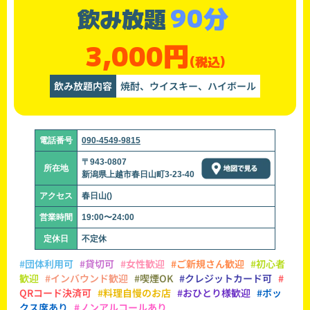
90分
飲み放題
3,000円
(税込)
飲み放題内容
焼酎、ウイスキー、ハイボール
電話番号
090-4549-9815
〒943-0807
所在地
新潟県上越市春日山町3-23-40
アクセス
春日山()
営業時間
19:00〜24:00
定休日
不定休
#団体利用可
#貸切可
#女性歓迎
#ご新規さん歓迎
#初心者
歓迎
#インバウンド歓迎
#喫煙OK
#クレジットカード可
#
QRコード決済可
#料理自慢のお店
#おひとり様歓迎
#ボッ
クス席あり
#ノンアルコールあり