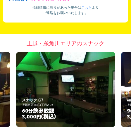
掲載情報に誤りがあった場合は
こちら
より
ご連絡をお願いいたします。
上越・糸魚川エリアのスナック
emde
上越市中央5-5-29
飲み放題
90分
(税込)
3,500円