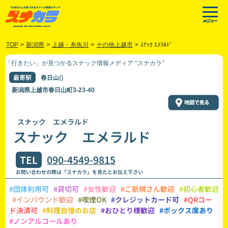
TOP
>
新潟県
>
上越・糸魚川
>
その他上越市
>
ｽﾅｯｸ ｴﾒﾗﾙﾄﾞ
「行きたい」が見つかるスナック情報メディア “スナカラ”
最寄駅
春日山()
新潟県上越市春日山町3-23-40
スナック エメラルド
スナック エメラルド
TEL
090-4549-9815
お問い合わせの際は「スナカラ」を見たとお伝え下さい
#団体利用可
#貸切可
#女性歓迎
#ご新規さん歓迎
#初心者歓迎
#インバウンド歓迎
#喫煙OK
#クレジットカード可
#QRコー
ド決済可
#料理自慢のお店
#おひとり様歓迎
#ボックス席あり
#ノンアルコールあり