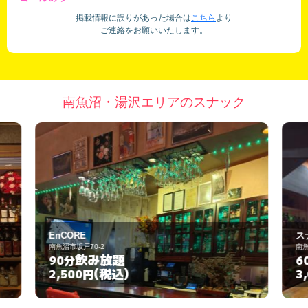
掲載情報に誤りがあった場合は
こちら
より
ご連絡をお願いいたします。
南魚沼・湯沢エリアのスナック
スナック AJ
南魚沼市六日町1413-1
飲み放題
60分
(税込)
3,000円