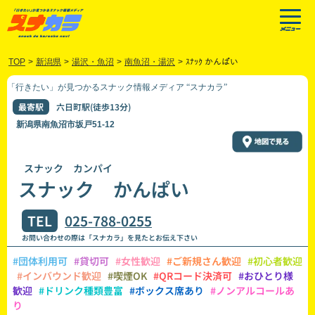
TOP
>
新潟県
>
湯沢・魚沼
>
南魚沼・湯沢
>
ｽﾅｯｸ かんぱい
「行きたい」が見つかるスナック情報メディア “スナカラ”
最寄駅
六日町駅(徒歩13分)
新潟県南魚沼市坂戸51-12
スナック カンパイ
スナック かんぱい
TEL
025-788-0255
お問い合わせの際は「スナカラ」を見たとお伝え下さい
#団体利用可
#貸切可
#女性歓迎
#ご新規さん歓迎
#初心者歓迎
#インバウンド歓迎
#喫煙OK
#QRコード決済可
#おひとり様
歓迎
#ドリンク種類豊富
#ボックス席あり
#ノンアルコールあ
り