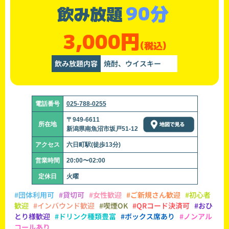
90分
飲み放題
3,000円
(税込)
飲み放題内容
焼酎、ウイスキー
電話番号
025-788-0255
〒949-6611
所在地
新潟県南魚沼市坂戸51-12
アクセス
六日町駅(徒歩13分)
営業時間
20:00〜02:00
定休日
火曜
#団体利用可
#貸切可
#女性歓迎
#ご新規さん歓迎
#初心者
歓迎
#インバウンド歓迎
#喫煙OK
#QRコード決済可
#おひ
とり様歓迎
#ドリンク種類豊富
#ボックス席あり
#ノンアル
コールあり