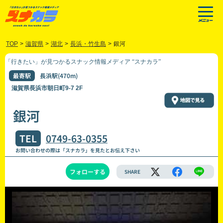
TOP
>
滋賀県
>
湖北
>
長浜・竹生島
>
銀河
「行きたい」が見つかるスナック情報メディア “スナカラ”
最寄駅
長浜駅(470m)
滋賀県長浜市朝日町9-7 2F
銀河
TEL
0749-63-0355
お問い合わせの際は「スナカラ」を見たとお伝え下さい
フォローする
SHARE