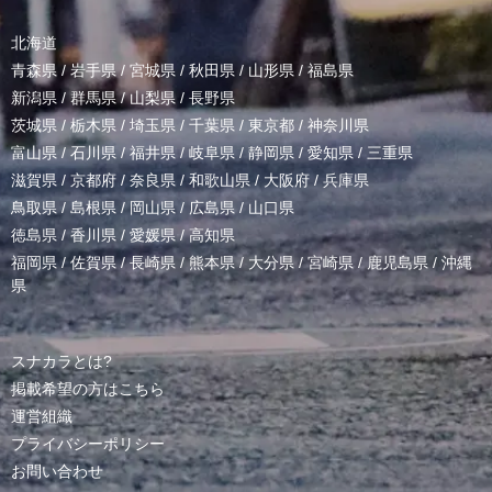
北海道
青森県
/
岩手県
/
宮城県
/
秋田県
/
山形県
/
福島県
新潟県
/
群馬県
/
山梨県
/
長野県
茨城県
/
栃木県
/
埼玉県
/
千葉県
/
東京都
/
神奈川県
富山県
/
石川県
/
福井県
/
岐阜県
/
静岡県
/
愛知県
/
三重県
滋賀県
/
京都府
/
奈良県
/
和歌山県
/
大阪府
/
兵庫県
鳥取県
/
島根県
/
岡山県
/
広島県
/
山口県
徳島県
/
香川県
/
愛媛県
/
高知県
福岡県
/
佐賀県
/
長崎県
/
熊本県
/
大分県
/
宮崎県
/
鹿児島県
/
沖縄
県
スナカラとは?
掲載希望の方はこちら
運営組織
プライバシーポリシー
お問い合わせ