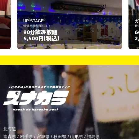
ガーデン
焼津市石津71
飲み放題
60分
(税込)
2,000円
北海道
青森県
/
岩手県
/
宮城県
/
秋田県
/
山形県
/
福島県