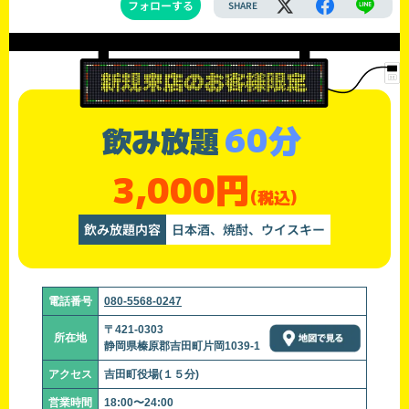
フォローする
SHARE
60分
飲み放題
3,000円
(税込)
飲み放題内容
日本酒、焼酎、ウイスキー
電話番号
080-5568-0247
〒421-0303
所在地
静岡県榛原郡吉田町片岡1039-1
アクセス
吉田町役場(１５分)
営業時間
18:00〜24:00