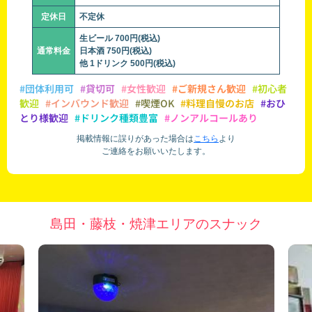
定休日
不定休
生ビール 700円(税込)
通常料金
日本酒 750円(税込)
他 1ドリンク 500円(税込)
#団体利用可
#貸切可
#女性歓迎
#ご新規さん歓迎
#初心者
歓迎
#インバウンド歓迎
#喫煙OK
#料理自慢のお店
#おひ
とり様歓迎
#ドリンク種類豊富
#ノンアルコールあり
掲載情報に誤りがあった場合は
こちら
より
ご連絡をお願いいたします。
島田・藤枝・焼津エリアのスナック