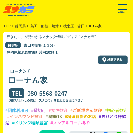
TOP
>
静岡県
>
島田・藤枝・焼津
>
牧之原・吉田
>
ﾛｰﾅん家
「行きたい」が見つかるスナック情報メディア “スナカラ”
最寄駅
吉田町役場(１５分)
静岡県榛原郡吉田町片岡1039-1
ローナンチ
ローナん家
TEL
080-5568-0247
お問い合わせの際は「スナカラ」を見たとお伝え下さい
#団体利用可
#貸切可
#女性歓迎
#ご新規さん歓迎
#初心者歓迎
#インバウンド歓迎
#喫煙OK
#料理自慢のお店
#おひとり様歓
迎
#ドリンク種類豊富
#ノンアルコールあり