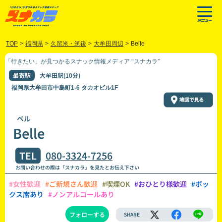
TOP
>
福岡県
>
久留米・筑後
>
大牟田周辺
>
Belle
「行きたい」が見つかるスナック情報メディア “スナカラ”
最寄駅
大牟田駅(10分)
福岡県大牟田市中島町1-6 タカオビル1F
ベル
Belle
TEL
080-3324-7256
お問い合わせの際は「スナカラ」を見たとお伝え下さい
#女性歓迎
#ご新規さん歓迎
#喫煙OK
#おひとり様歓迎
#ボッ
クス席あり
#ノンアルコールあり
フォローする
SHARE