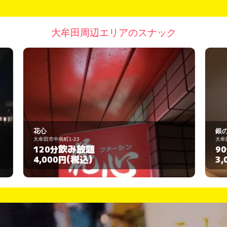
大牟田周辺エリアのスナック
銀の指環
大牟田市中島町3-7
飲み放題
90分
(税込)
3,000円