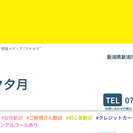
情報メディア “スナカラ”
新潟県新潟市
ク夕月
TEL
0
お問い合わせの際は
#女性歓迎
#ご新規さん歓迎
#初心者歓迎
#クレジットカー
ノンアルコールあり