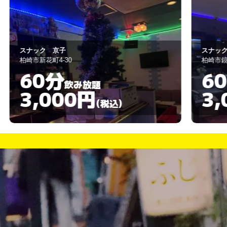
スナック 藍藍
B
柏崎市鏡町9-13
見
60分
飲み放題
3,000円
(税込)