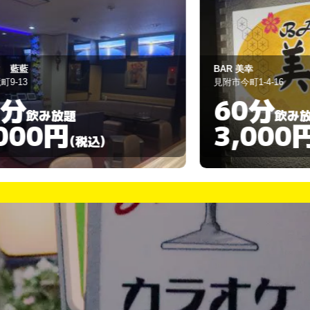
AR 美幸
茶欄歩乱
附市今町1-4-16
上越市中央1-3-2
60分
無制
飲み放題
3,000円
3,00
(税込)