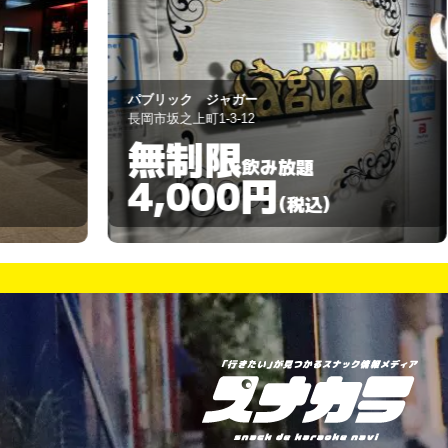
スナック 京子
柏崎市新花町4-30
60分
飲み放題
3,000円
)
(税込)