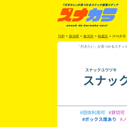
TOP
>
新潟県
>
新潟市
>
秋葉区
>
ｽﾅｯｸ夕月
「行きたい」が見つかるスナック
スナックユウヅキ
スナッ
#団体利用可
#貸切可
#ボックス席あり
#