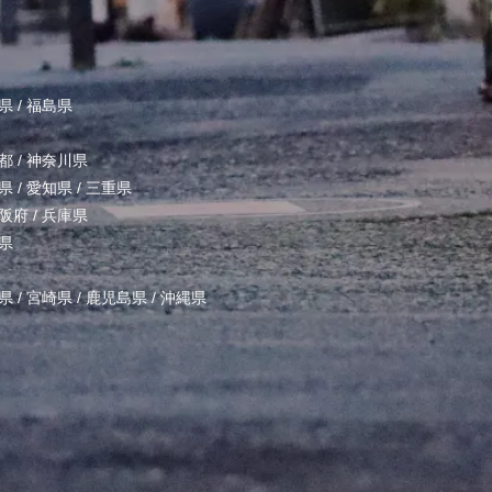
県
/
福島県
都
/
神奈川県
県
/
愛知県
/
三重県
阪府
/
兵庫県
県
県
/
宮崎県
/
鹿児島県
/
沖縄県