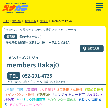
TOP
>
愛知県
>
名古屋市
>
栄周辺
>
members Bakaj0
「行きたい」が見つかるスナック情報メディア “スナカラ”
最寄駅
栄(徒歩５分以内)
愛知県名古屋市中区錦3-14-30 オーラム２ビル3A
メンバーズバカジョ
members Bakaj0
TEL
052-291-4725
お問い合わせの際は「スナカラ」を見たとお伝え下さい
#団体利用可
#貸切可
#女性歓迎
#ご新規さん歓迎
#初心者歓迎
#インバウンド歓迎
#喫煙OK
#クレジットカード可
#おひとり
様歓迎
#ドリンク種類豊富
#カウンター席のみ
#ボックス席あ
り
#ノンアルコールあり