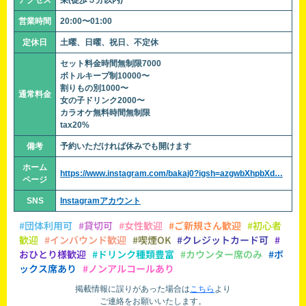
アクセス
栄(徒歩５分以内)
営業時間
20:00〜01:00
定休日
土曜、日曜、祝日、不定休
セット料金時間無制限7000
ボトルキープ制10000〜
割りもの別1000〜
通常料金
女の子ドリンク2000〜
カラオケ無料時間無制限
tax20%
備考
予約いただければ休みでも開けます
ホーム
https://www.instagram.com/bakaj0?igsh=azgwbXhpbXd…
ページ
SNS
Instagramアカウント
#団体利用可
#貸切可
#女性歓迎
#ご新規さん歓迎
#初心者
歓迎
#インバウンド歓迎
#喫煙OK
#クレジットカード可
#
おひとり様歓迎
#ドリンク種類豊富
#カウンター席のみ
#ボ
ックス席あり
#ノンアルコールあり
掲載情報に誤りがあった場合は
こちら
より
ご連絡をお願いいたします。