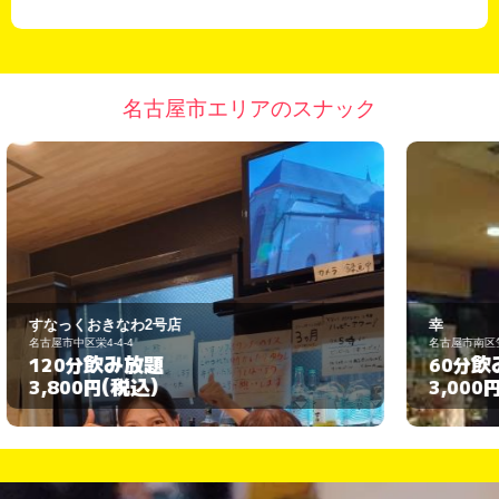
名古屋市エリアのスナック
幸
名古屋市南区笠寺町姥子山6-4
名
飲み放題
60分
6
(税込)
3,000円
4