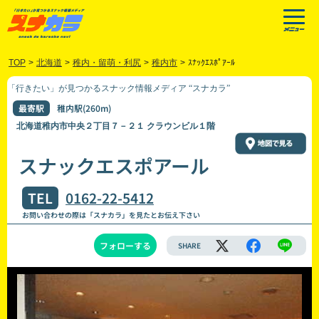
TOP
>
北海道
>
稚内・留萌・利尻
>
稚内市
>
ｽﾅｯｸｴｽﾎﾟｱｰﾙ
「行きたい」が見つかるスナック情報メディア “スナカラ”
最寄駅
稚内駅(260m)
北海道稚内市中央２丁目７－２１ クラウンビル１階
スナックエスポアール
TEL
0162-22-5412
お問い合わせの際は「スナカラ」を見たとお伝え下さい
フォローする
SHARE