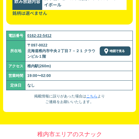
飲み放題内容
イボール
銘柄は選べません
電話番号
0162-22-5412
〒097-0022
所在地
北海道稚内市中央２丁目７－２１ クラウ
ンビル１階
アクセス
稚内駅(260m)
営業時間
19:00〜02:00
定休日
なし
掲載情報に誤りがあった場合は
こちら
より
ご連絡をお願いいたします。
稚内市エリアのスナック