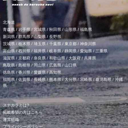
北海道
青森県
/
岩手県
/
宮城県
/
秋田県
/
山形県
/
福島県
新潟県
/
群馬県
/
山梨県
/
長野県
茨城県
/
栃木県
/
埼玉県
/
千葉県
/
東京都
/
神奈川県
富山県
/
石川県
/
福井県
/
岐阜県
/
静岡県
/
愛知県
/
三重県
滋賀県
/
京都府
/
奈良県
/
和歌山県
/
大阪府
/
兵庫県
鳥取県
/
島根県
/
岡山県
/
広島県
/
山口県
徳島県
/
香川県
/
愛媛県
/
高知県
福岡県
/
佐賀県
/
長崎県
/
熊本県
/
大分県
/
宮崎県
/
鹿児島県
/
沖縄
県
スナカラとは?
掲載希望の方はこちら
運営組織
プライバシーポリシー