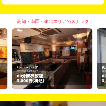
高知・南国・嶺北エリアのスナック
夜さ恋
吾川郡いの町枝川670
飲み放題
60分
(税込)
3,000円