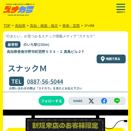
TOP
>
高知県
>
高知・南国・嶺北
>
香南・芸西
>
ｽﾅｯｸM
「行きたい」が見つかるスナック情報メディア “スナカラ”
最寄駅
のいち駅(230m)
高知県香南市野市町西野５５４－２ 真島ビル２Ｆ
スナックＭ
TEL
0887-56-5044
お問い合わせの際は「スナカラ」を見たとお伝え下さい
フォローする
SHARE