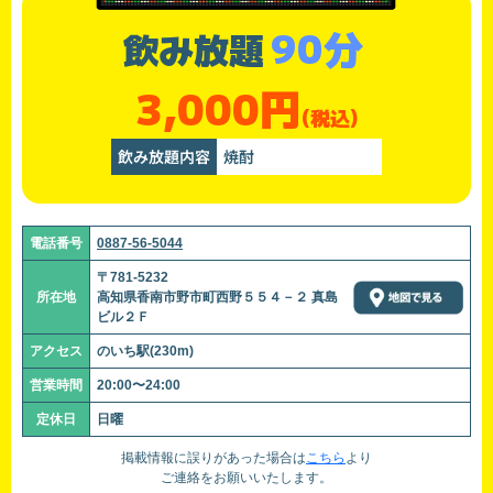
90分
飲み放題
3,000円
(税込)
飲み放題内容
焼酎
電話番号
0887-56-5044
〒781-5232
所在地
高知県香南市野市町西野５５４－２ 真島
ビル２Ｆ
アクセス
のいち駅(230m)
営業時間
20:00〜24:00
定休日
日曜
掲載情報に誤りがあった場合は
こちら
より
ご連絡をお願いいたします。