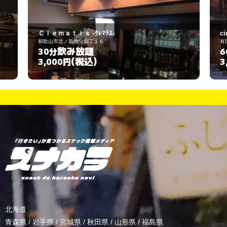
cinderella
有田郡有田川町土生375
飲み放題
60分
(税込)
3,000円
北海道
青森県
/
岩手県
/
宮城県
/
秋田県
/
山形県
/
福島県