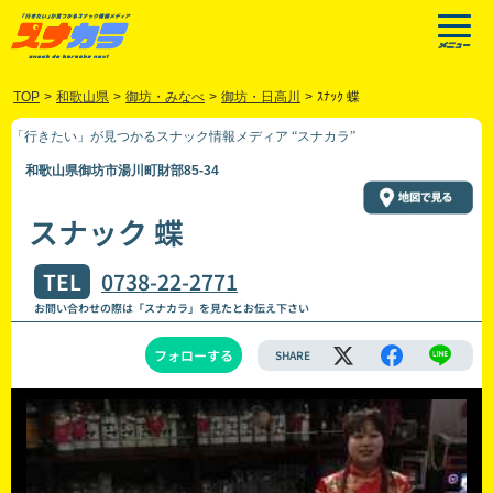
TOP
>
和歌山県
>
御坊・みなべ
>
御坊・日高川
>
ｽﾅｯｸ 蝶
「行きたい」が見つかるスナック情報メディア “スナカラ”
和歌山県御坊市湯川町財部85-34
スナック 蝶
TEL
0738-22-2771
お問い合わせの際は「スナカラ」を見たとお伝え下さい
フォローする
SHARE