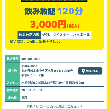
120分
飲み放題
3,000円
(税込)
飲み放題内容
焼酎、ウイスキー、ハイボール
歌い放題、2時間。延長＋￥1000
電話番号
096-385-4913
〒862-0950
所在地
熊本県熊本市中央区水前寺1-5-1 水前寺
駅前Rビル ２階
アクセス
水前寺駅(80m)新水前寺駅(420m)国府駅(460m)
営業時間
20：00〜1：00
定休日
日曜
掲載情報に誤りがあった場合は
こちら
より