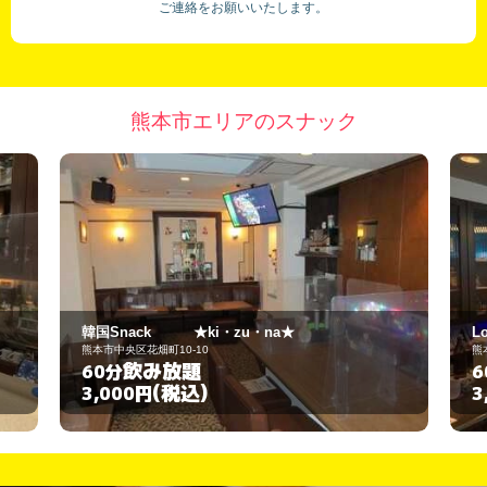
ご連絡をお願いいたします。
熊本市エリアのスナック
★
Lokahi
熊本市中央区花畑町10-10
飲み放題
60分
(税込)
3,000円