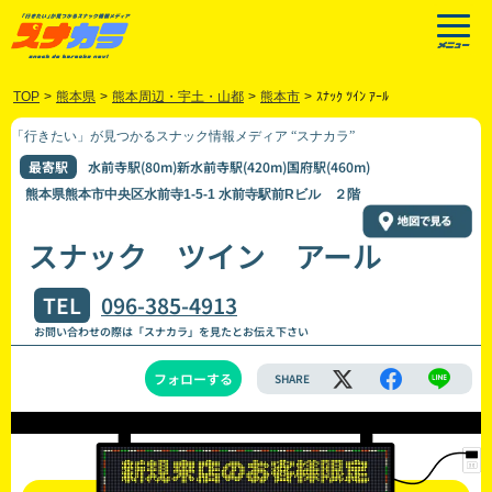
TOP
>
熊本県
>
熊本周辺・宇土・山都
>
熊本市
>
ｽﾅｯｸ ﾂｲﾝ ｱｰﾙ
「行きたい」が見つかるスナック情報メディア “スナカラ”
最寄駅
水前寺駅(80m)新水前寺駅(420m)国府駅(460m)
熊本県熊本市中央区水前寺1-5-1 水前寺駅前Rビル ２階
スナック ツイン アール
TEL
096-385-4913
お問い合わせの際は「スナカラ」を見たとお伝え下さい
フォローする
SHARE