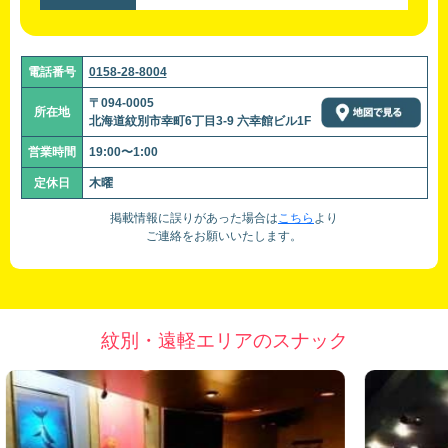
電話番号
0158-28-8004
〒094-0005
所在地
北海道紋別市幸町6丁目3-9 六幸館ビル1F
営業時間
19:00〜1:00
定休日
木曜
掲載情報に誤りがあった場合は
こちら
より
ご連絡をお願いいたします。
紋別・遠軽エリアのスナック