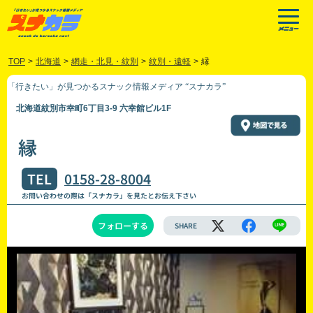
TOP
>
北海道
>
網走・北見・紋別
>
紋別・遠軽
>
縁
「行きたい」が見つかるスナック情報メディア “スナカラ”
北海道紋別市幸町6丁目3-9 六幸館ビル1F
縁
TEL
0158-28-8004
お問い合わせの際は「スナカラ」を見たとお伝え下さい
フォローする
SHARE