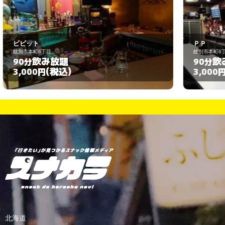
ＰＰ
紋別市本町6丁目4-20
紋
飲み放題
90分
(税込)
3,000円
北海道