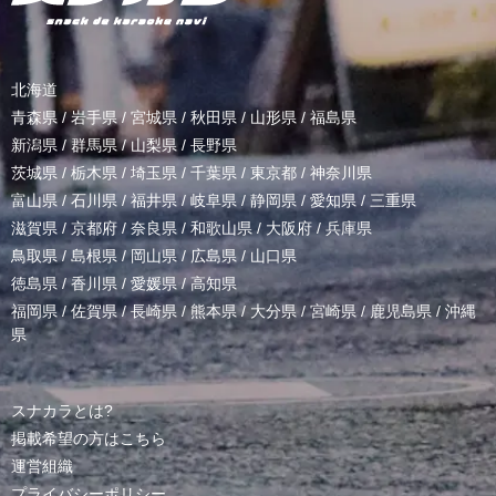
北海道
青森県
/
岩手県
/
宮城県
/
秋田県
/
山形県
/
福島県
新潟県
/
群馬県
/
山梨県
/
長野県
茨城県
/
栃木県
/
埼玉県
/
千葉県
/
東京都
/
神奈川県
富山県
/
石川県
/
福井県
/
岐阜県
/
静岡県
/
愛知県
/
三重県
滋賀県
/
京都府
/
奈良県
/
和歌山県
/
大阪府
/
兵庫県
鳥取県
/
島根県
/
岡山県
/
広島県
/
山口県
徳島県
/
香川県
/
愛媛県
/
高知県
福岡県
/
佐賀県
/
長崎県
/
熊本県
/
大分県
/
宮崎県
/
鹿児島県
/
沖縄
県
スナカラとは?
掲載希望の方はこちら
運営組織
プライバシーポリシー