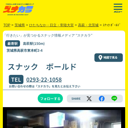
TOP
>
茨城県
>
ひたちなか・日立・常陸大宮
>
高萩・北茨城
>
ｽﾅｯｸ ﾎﾞｰﾙﾄﾞ
「行きたい」が見つかるスナック情報メディア “スナカラ”
最寄駅
高萩駅(150m)
茨城県高萩市東本町2-4
スナック ボールド
TEL
0293-22-1058
お問い合わせの際は「スナカラ」を見たとお伝え下さい
フォローする
SHARE