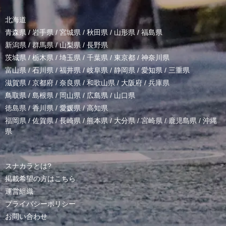
北海道
青森県
/
岩手県
/
宮城県
/
秋田県
/
山形県
/
福島県
新潟県
/
群馬県
/
山梨県
/
長野県
茨城県
/
栃木県
/
埼玉県
/
千葉県
/
東京都
/
神奈川県
富山県
/
石川県
/
福井県
/
岐阜県
/
静岡県
/
愛知県
/
三重県
滋賀県
/
京都府
/
奈良県
/
和歌山県
/
大阪府
/
兵庫県
鳥取県
/
島根県
/
岡山県
/
広島県
/
山口県
徳島県
/
香川県
/
愛媛県
/
高知県
福岡県
/
佐賀県
/
長崎県
/
熊本県
/
大分県
/
宮崎県
/
鹿児島県
/
沖縄
県
スナカラとは?
掲載希望の方はこちら
運営組織
プライバシーポリシー
お問い合わせ