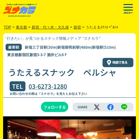
TOP
>
東京都
>
新宿・代々木・大久保
>
新宿
>
うたえるｽﾅｯｸ ﾍﾟﾙｼｬ
「行きたい」が見つかるスナック情報メディア “スナカラ”
最寄駅
新宿三丁目駅(30m)新宿御苑前駅(480m)新宿駅(510m)
東京都新宿区新宿3-3-7 酒井ビル5Ｆ
うたえるスナック ペルシャ
TEL
03-6273-1280
お問い合わせの際は「スナカラ」を見たとお伝え下さい
フォローする
SHARE