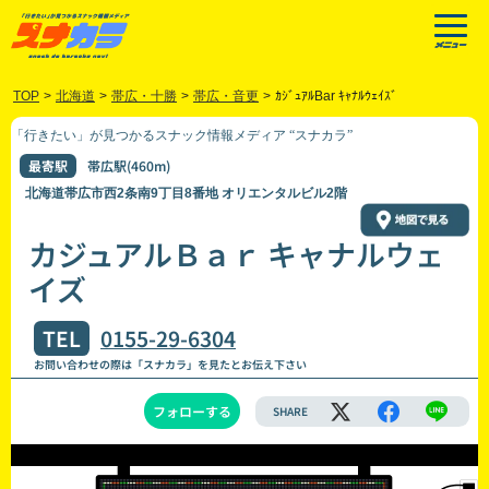
TOP
>
北海道
>
帯広・十勝
>
帯広・音更
>
ｶｼﾞｭｱﾙBar ｷｬﾅﾙｳｪｲｽﾞ
「行きたい」が見つかるスナック情報メディア “スナカラ”
最寄駅
帯広駅(460m)
北海道帯広市西2条南9丁目8番地 オリエンタルビル2階
カジュアルＢａｒ キャナルウェ
イズ
TEL
0155-29-6304
お問い合わせの際は「スナカラ」を見たとお伝え下さい
フォローする
SHARE