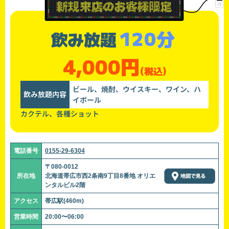
120分
飲み放題
4,000円
(税込)
ビール、焼酎、ウイスキー、ワイン、ハ
飲み放題内容
イボール
カクテル、各種ショット
電話番号
0155-29-6304
〒080-0012
所在地
北海道帯広市西2条南9丁目8番地 オリエ
ンタルビル2階
アクセス
帯広駅(460m)
営業時間
20:00〜06:00