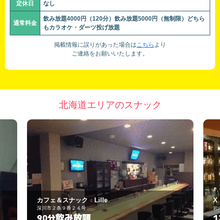
定休日
なし
飲み放題4000円（120分）飲み放題5000円（無制限）どちら
通常料金
もカラオケ・ダーツ投げ放題
掲載情報に誤りがあった場合は
こちら
より
ご連絡をお願いいたします。
北海道エリアのスナック
lle
X （エックス）
岩内郡岩内町万代3-5
飲み放題
120分