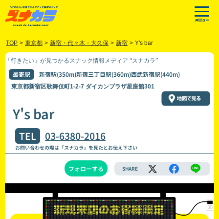
TOP
>
東京都
>
新宿・代々木・大久保
>
新宿
>
Y's bar
「行きたい」が見つかるスナック情報メディア “スナカラ”
最寄駅
新宿駅(350m)新宿三丁目駅(360m)西武新宿駅(440m)
東京都新宿区歌舞伎町1-2-7 ダイカンプラザ星座館301
Y's bar
TEL
03-6380-2016
お問い合わせの際は「スナカラ」を見たとお伝え下さい
フォローする
SHARE