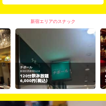
新宿エリアのスナック
チボール
う
新宿区西新宿3-2-9
新
飲み放題
120分
6
(税込)
6,000円
3