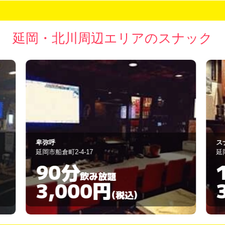
延岡・北川周辺エリアのスナック
スナック SEASONS
ス
延岡市船倉町2-5-2
延
120分
飲み放題
3,000円
(税込)