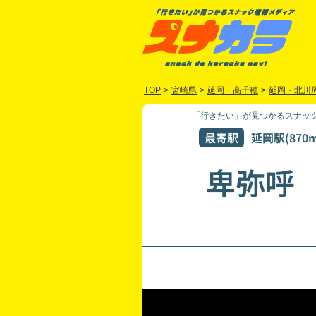
TOP
>
宮崎県
>
延岡・高千穂
>
延岡・北川
「行きたい」が見つかるスナック
最寄駅
延岡駅(870m
卑弥呼