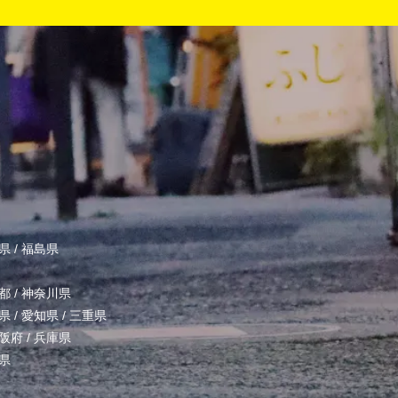
県
/
福島県
都
/
神奈川県
県
/
愛知県
/
三重県
阪府
/
兵庫県
県