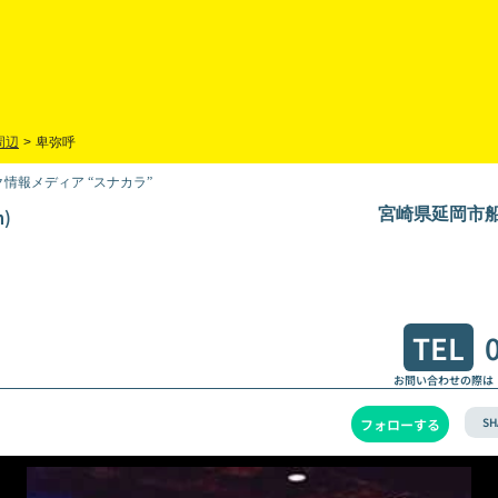
周辺
>
卑弥呼
情報メディア “スナカラ”
)
宮崎県延岡市船倉
TEL
お問い合わせの際は
SH
フォローする