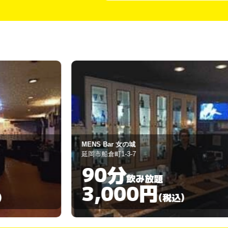
卑弥呼
延岡市船倉町2-4-17
90分
飲み放題
3,000円
)
(税込)