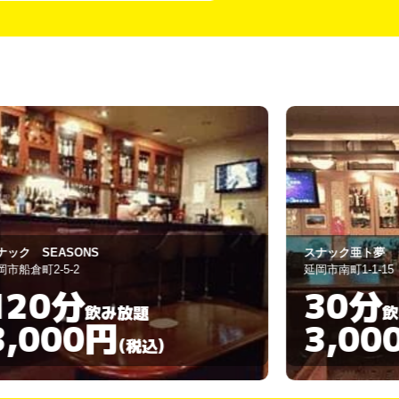
ナック亜ト夢
パーラメント
岡市南町1-1-15
延岡市新町5-17
30分
120
飲み放題
3,000円
3,00
(税込)