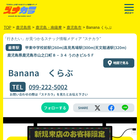
TOP
>
鹿児島県
>
鹿児島・南薩摩
>
鹿児島市
>
Banana くらぶ
「行きたい」が見つかるスナック情報メディア “スナカラ”
最寄駅
甲東中学校前駅(260m)高見馬場駅(300m)天文館通駅(320m)
鹿児島県鹿児島市山之口町８－３４ うのきビル５Ｆ
Banana くらぶ
TEL
099-222-5002
お問い合わせの際は「スナカラ」を見たとお伝え下さい
フォローする
SHARE