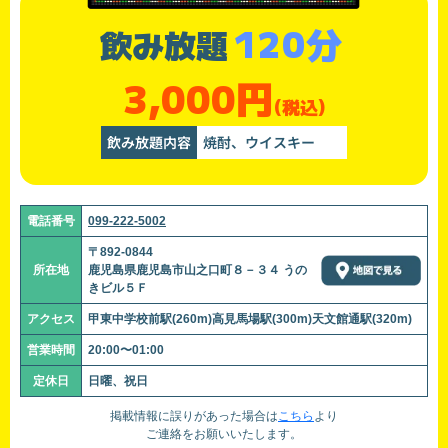
120分
飲み放題
3,000円
(税込)
飲み放題内容
焼酎、ウイスキー
電話番号
099-222-5002
〒892-0844
所在地
鹿児島県鹿児島市山之口町８－３４ うの
きビル５Ｆ
アクセス
甲東中学校前駅(260m)高見馬場駅(300m)天文館通駅(320m)
営業時間
20:00〜01:00
定休日
日曜、祝日
掲載情報に誤りがあった場合は
こちら
より
ご連絡をお願いいたします。